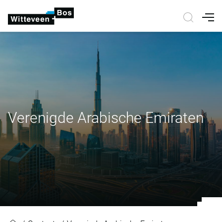
Nav
Verenigde Arabische Emiraten
Verenigde Arabische Emiraten