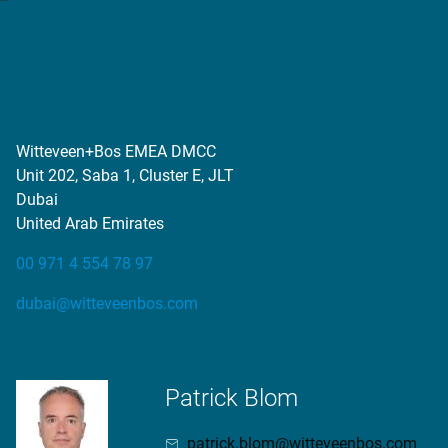
Kantoor Dubai
Witteveen+Bos EMEA DMCC
Unit 202, Saba 1, Cluster E, JLT
Dubai
United Arab Emirates
00 971 4 554 78 97
dubai@witteveenbos.com
Patrick Blom
patrick.blom@witteveenbos.com