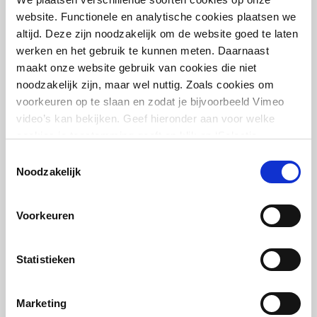
website. Functionele en analytische cookies plaatsen we
altijd. Deze zijn noodzakelijk om de website goed te laten
werken en het gebruik te kunnen meten. Daarnaast
maakt onze website gebruik van cookies die niet
noodzakelijk zijn, maar wel nuttig. Zoals cookies om
voorkeuren op te slaan en zodat je bijvoorbeeld Vimeo
video’s kan bekijken. Geef hieronder aan voor welke
3D-betonprinten op locatie
cookies je toestemming geeft en klik op ‘Selectie
toestaan’. Door op ‘Alles toestaan’ te klikken ga je
Toestemmingsselectie
akkoord met het plaatsen van alle cookies.
Meer over
Noodzakelijk
cookies
.
Voorkeuren
Statistieken
Marketing