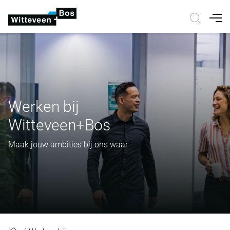
Nav
Werken bij
Witteveen+Bos
Maak jouw ambities bij ons waar
Werken bij