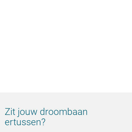
video.button.play.srOnly.button
Zit jouw droombaan
ertussen?