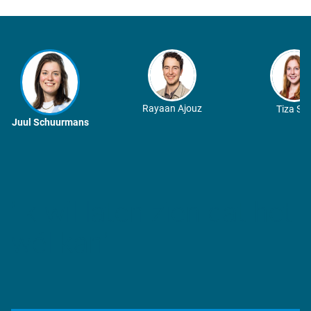
Rayaan Ajouz
Tiza Spi
Juul Schuurmans
Ik wil laten zien dat het
wél kan