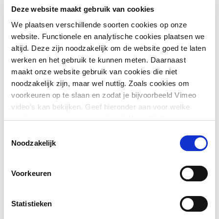
Deze website maakt gebruik van cookies
We plaatsen verschillende soorten cookies op onze
‎
website. Functionele en analytische cookies plaatsen we
altijd. Deze zijn noodzakelijk om de website goed te laten
werken en het gebruik te kunnen meten. Daarnaast
maakt onze website gebruik van cookies die niet
noodzakelijk zijn, maar wel nuttig. Zoals cookies om
voorkeuren op te slaan en zodat je bijvoorbeeld Vimeo
video’s kan bekijken. Geef hieronder aan voor welke
cookies je toestemming geeft en klik op ‘Selectie
toestaan’. Door op ‘Alles toestaan’ te klikken ga je
Toestemmingsselectie
akkoord met het plaatsen van alle cookies.
Meer over
Noodzakelijk
cookies
.
Voorkeuren
Studenten
Ontdek je talenten en zet je kennis in tijdens een stage- of
Statistieken
afstudeeropdracht bij ons.