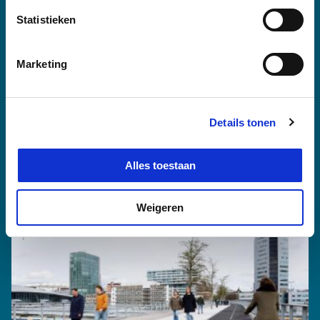
Statistieken
Marketing
Details tonen
Alles toestaan
Witteveen+Bos: Groei met keuzes
Weigeren