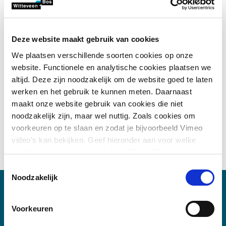
ondernemen voor het eerst de CO
-emissies van onze
2
activiteiten in Nederland in kaart gebracht. Sinds 2016 zijn
de emissie-inventaris (CO
-footprint), de doelstellingen,
2
Deze website maakt gebruik van cookies
maatregelen en de voortgang op de doelstellingen
We plaatsen verschillende soorten cookies op onze
onderdeel van het milieujaarverslag:
website. Functionele en analytische cookies plaatsen we
Milieujaarverslag 2025
altijd. Deze zijn noodzakelijk om de website goed te laten
Milieujaarverslag 2024
werken en het gebruik te kunnen meten. Daarnaast
Milieujaarverslag 2023
maakt onze website gebruik van cookies die niet
Milieujaarverslag 2022
noodzakelijk zijn, maar wel nuttig. Zoals cookies om
Milieujaarverslag 2021
voorkeuren op te slaan en zodat je bijvoorbeeld Vimeo
Milieujaarverslag 2020
video’s kan bekijken. Geef hieronder aan voor welke
Milieujaarverslag 2019
cookies je toestemming geeft en klik op ‘Selectie
toestaan’. Door op ‘Alles toestaan’ te klikken ga je
Toestemmingsselectie
akkoord met het plaatsen van alle cookies.
Meer over
Noodzakelijk
cookies
.
Gerelateerde onderwerpen
Voorkeuren