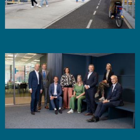
Witteveen+Bos beleeft goed financieel jaar
Witteveen+Bos toont veerkracht met goede