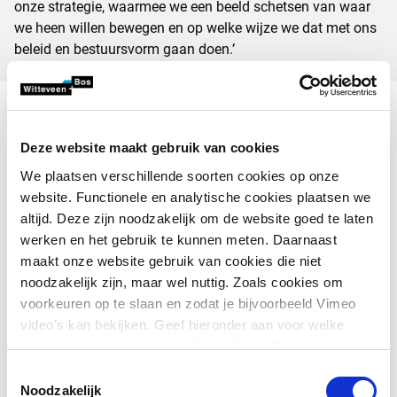
onze strategie, waarmee we een beeld schetsen van waar
we heen willen bewegen en op welke wijze we dat met ons
beleid en bestuursvorm gaan doen.’
Directiewissel
Deze website maakt gebruik van cookies
De directie van Witteveen+Bos werd in 2024 gevormd door
Wouter Bijman, Eveline Buter en Stephan van der Biezen.
We plaatsen verschillende soorten cookies op onze
Bij Witteveen+Bos is statutair vastgelegd dat directieleden
website. Functionele en analytische cookies plaatsen we
terugtreden na een periode van acht jaar. Stephan van der
altijd. Deze zijn noodzakelijk om de website goed te laten
Biezen trad daarom op de AVA terug als directeur. Hij gaat
werken en het gebruik te kunnen meten. Daarnaast
bij Witteveen+Bos verder aan de slag in onze projecten en
maakt onze website gebruik van cookies die niet
zal daarnaast tijd besteden aan externe adviesfuncties en
noodzakelijk zijn, maar wel nuttig. Zoals cookies om
het onderwijs. Ook Eveline Buter trad terug als directeur. Zij
voorkeuren op te slaan en zodat je bijvoorbeeld Vimeo
zoekt buiten de organisatie naar een andere invulling van
video’s kan bekijken. Geef hieronder aan voor welke
haar professionele leven. Zij neemt daarom per 1 juli 2025,
cookies je toestemming geeft en klik op ‘Selectie
na 19 jaar bij Witteveen+Bos, afscheid van de organisatie.
toestaan’. Door op ‘Alles toestaan’ te klikken ga je
Toestemmingsselectie
akkoord met het plaatsen van alle cookies.
Meer over
Noodzakelijk