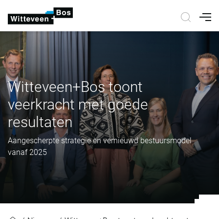
Nav
Witteveen+Bos toont
veerkracht met goede
resultaten
Aangescherpte strategie en vernieuwd bestuursmodel
vanaf 2025
Witteveen+Bos toont veerkracht m