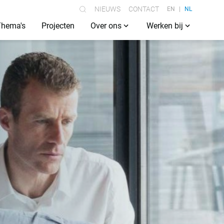
NIEUWS
CONTACT
EN
NL
Thema's
Projecten
Over ons
Werken bij