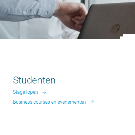
Studenten
Stage lopen
Business courses en evenementen