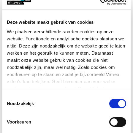
ingenieursbureau te zijn, maar ook een topwerkgever.
Om dit te bereiken willen we dat onze medewerkers
zich optimaal kunnen ontwikkelen en hun talenten
Deze website maakt gebruik van cookies
maximaal kunnen benutten.
We plaatsen verschillende soorten cookies op onze
Wil jij je ambities bij ons waarmaken? Zet dan nu de
website. Functionele en analytische cookies plaatsen we
eerste stap door jouw sollicitatie naar ons te sturen!
altijd. Deze zijn noodzakelijk om de website goed te laten
werken en het gebruik te kunnen meten. Daarnaast
maakt onze website gebruik van cookies die niet
Meer over
Contact
de
noodzakelijk zijn, maar wel nuttig. Zoals cookies om
Verenigde
voorkeuren op te slaan en zodat je bijvoorbeeld Vimeo
Arabische
video’s kan bekijken. Geef hieronder aan voor welke
Emiraten
cookies je toestemming geeft en klik op ‘Selectie
toestaan’. Door op ‘Alles toestaan’ te klikken ga je
Toestemmingsselectie
akkoord met het plaatsen van alle cookies.
Meer over
Noodzakelijk
We zijn voortdurend op zoek
cookies
.
naar getalenteerde
Voorkeuren
professionals die klaar zijn