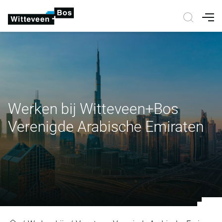
Nav
Werken bij Witteveen+Bos
Verenigde Arabische Emiraten
Werken bij Witteveen+Bos Vereni