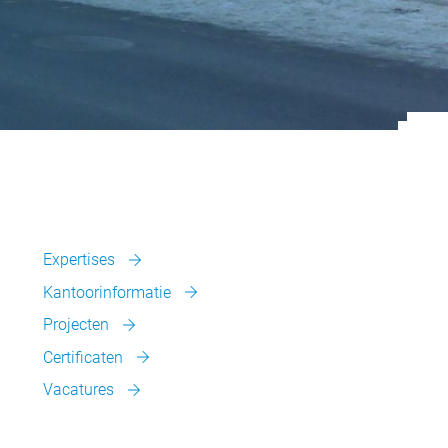
Expertises
Kantoorinformatie
Projecten
Certificaten
Vacatures