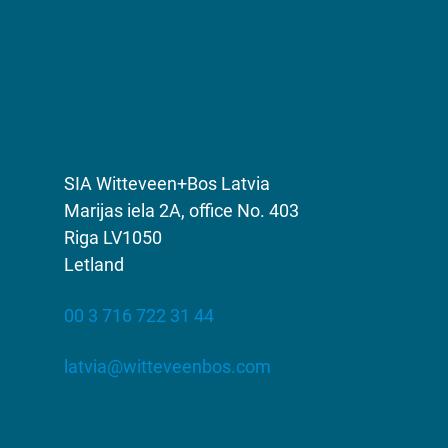
Kantoor Riga
SIA Witteveen+Bos Latvia
Marijas iela 2A, office No. 403
Riga LV1050
Letland
00 3 716 722 31 44
latvia@witteveenbos.com