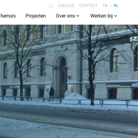
NIEUWS
CONTACT
EN
NL
Thema's
Projecten
Over ons
Werken bij