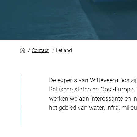
Letland
Contact
Letland
De experts van Witteveen+Bos zijn 
Baltische staten en Oost-Europa.
werken we aan interessante en i
het gebied van water, infra, mili