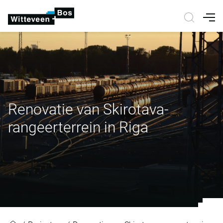
Nav
Renovatie van Skirotava-
rangeerterrein in Riga
Renovatie van Skirotava-rangeerter