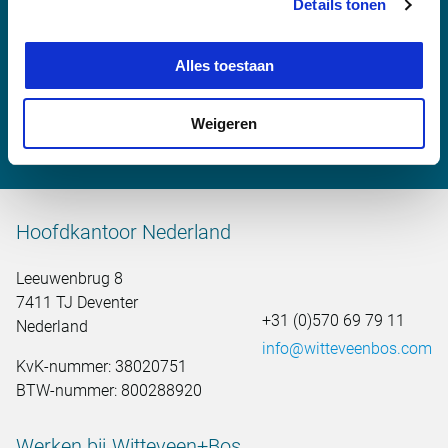
Details tonen
Oskars Zivtins
Alles toestaan
oskars.zivtins@witteveenbos.com
Weigeren
Hoofdkantoor Nederland
Leeuwenbrug 8
7411 TJ Deventer
+31 (0)570 69 79 11
Nederland
info@witteveenbos.com
KvK-nummer: 38020751
BTW-nummer: 800288920
Werken bij Witteveen+Bos