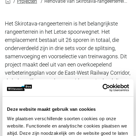
Projecten
Renovatie van Skirotava-rangeerterrein in Riga
Het Skirotava-rangeerterrein is het belangrijkste
rangeerterrein in het Letse spoorwegnet. Het
emplacement bestaat uit 26 sporen in totaal, die
onderverdeeld zijn in drie sets voor de splitsing,
samenvoeging en voorselectie van treinwagons. Dit
project maakt deel uit van een overkoepelend
verbeteringsplan voor de East-West Railway Corridor,
de belangrijkste goederencorridor van Letland die
toegang biedt tot de Letse havens aan de Oostzee
vanuit Rusland en andere landen.
Deze website maakt gebruik van cookies
We plaatsen verschillende soorten cookies op onze
De werkzaamheden bestonden uit toezicht op de bouw en
website. Functionele en analytische cookies plaatsen we
contractbeheer conform het FIDIC Yellow Book. Het project
altijd. Deze zijn noodzakelijk om de website goed te laten
omvatte: