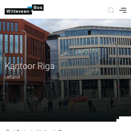
Nav
Kantoor Riga
Letland
Kantoor Riga