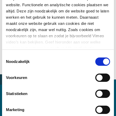
website. Functionele en analytische cookies plaatsen we
altijd. Deze zijn noodzakelijk om de website goed te laten
werken en het gebruik te kunnen meten. Daarnaast
maakt onze website gebruik van cookies die niet
Re
Gedetailleerd
noodzakelijk zijn, maar wel nuttig. Zoals cookies om
Renovatie
va
ontwerp
voorkeuren op te slaan en zodat je bijvoorbeeld Vimeo
van
be
voor
Skirotava-
Inspectie van
video’s kan bekijken. Geef hieronder aan voor welke
br
terminal in
rangeerterrein
waterbouwkundige
de
cookies je toestemming geeft en klik op ‘Selectie
Riga
in Riga
constructies in
toestaan’. Door op ‘Alles toestaan’ te klikken ga je
Toestemmingsselectie
haven van Liepaja
akkoord met het plaatsen van alle cookies.
Meer over
Noodzakelijk
cookies
.
Voorkeuren
Statistieken
Kantoor Riga
Marketing