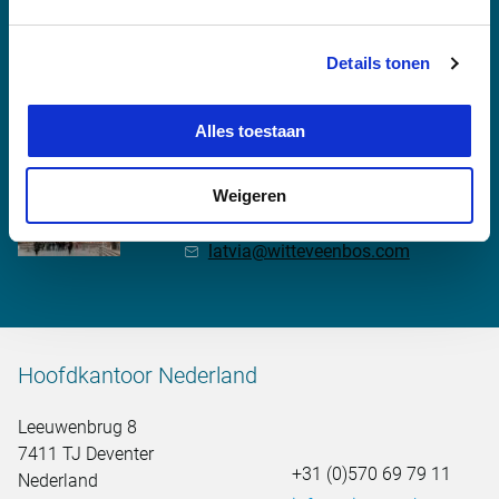
SIA Witteveen+Bos Latvia
Marijas iela 2A, office No. 403
Details tonen
Riga LV1050
Letland
Alles toestaan
Witteveen+Bos Riga
Weigeren
00 3 716 722 31 44
latvia@witteveenbos.com
Hoofdkantoor Nederland
Leeuwenbrug 8
7411 TJ Deventer
+31 (0)570 69 79 11
Nederland