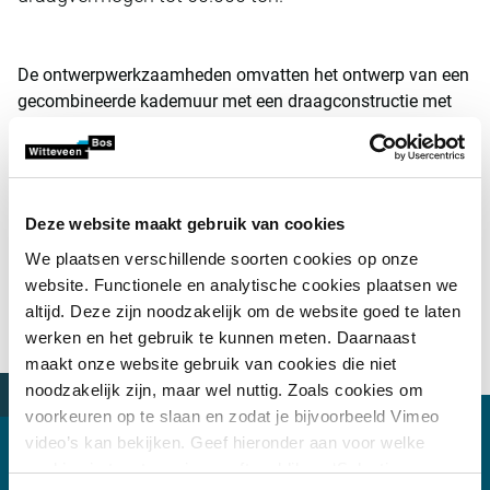
De ontwerpwerkzaamheden omvatten het ontwerp van een
gecombineerde kademuur met een draagconstructie met
injecteerankers, een afdekbalk en een kraanbaan aan de
landzijde met funderingen van palen van gewapend beton.
Dit is de eerste kademuur in Letland waar een van de
kraanbanen zich direct op de afdekbalk bevindt, en de
Deze website maakt gebruik van cookies
allereerste gecombineerde kademuur in Letland.
We plaatsen verschillende soorten cookies op onze
Het ontwerpproces was uitdagend door de aanwezigheid
website. Functionele en analytische cookies plaatsen we
van slappe bodem en de relatief korte ontwerptijd. Naast
altijd. Deze zijn noodzakelijk om de website goed te laten
de ontwerpactiviteiten heeft Witteveen+Bos Letland ook
werken en het gebruik te kunnen meten. Daarnaast
toezicht gehouden tijdens de 13 maanden durende bouw.
maakt onze website gebruik van cookies die niet
noodzakelijk zijn, maar wel nuttig. Zoals cookies om
voorkeuren op te slaan en zodat je bijvoorbeeld Vimeo
video’s kan bekijken. Geef hieronder aan voor welke
cookies je toestemming geeft en klik op ‘Selectie