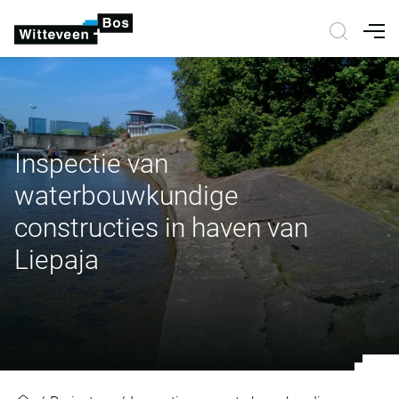
Nav
Inspectie van
waterbouwkundige
constructies in haven van
Liepaja
Inspectie van waterbouwkundige c