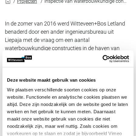
Projecten
Inspectie van waterbouwkundige constructies in haven van Liepaja
In de zomer van 2016 werd Witteveen+Bos Letland
benaderd door een ander ingenieursbureau uit
Liepaja met de vraag om een aantal
waterbouwkundige constructies in de haven van
deze Letse stad te inspecteren. De beoogde
inspectiewerkzaamheden omvatten onder meer een
onderwaterinspectie van ligplaats nr. 2, de bekleding
Deze website maakt gebruik van cookies
naast ligplaats nr. 2 en ligplaats nr. 69. Voor de
onderwaterinspectie werd een derde partij ingehuurd.
We plaatsen verschillende soorten cookies op onze
website. Functionele en analytische cookies plaatsen we
altijd. Deze zijn noodzakelijk om de website goed te laten
Na uitvoering van de inspecties ter plaatse werden
werken en het gebruik te kunnen meten. Daarnaast
inspectierapporten opgesteld. De uiteindelijke
maakt onze website gebruik van cookies die niet
opdrachtgever is de overheidsorganisatie die
noodzakelijk zijn, maar wel nuttig. Zoals cookies om
verantwoordelijk is voor het onderhoud van alle militaire
voorkeuren op te slaan en zodat je bijvoorbeeld Vimeo