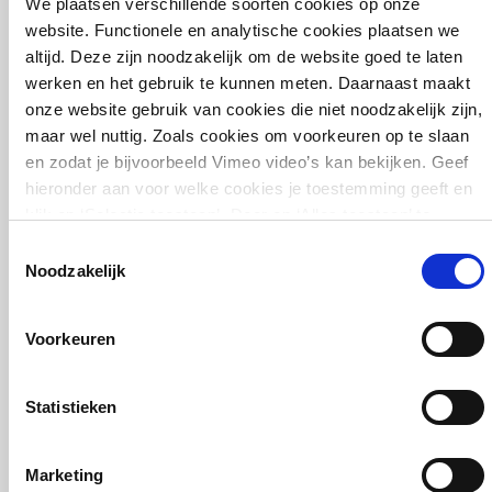
We plaatsen verschillende soorten cookies op onze
website. Functionele en analytische cookies plaatsen we
altijd. Deze zijn noodzakelijk om de website goed te laten
werken en het gebruik te kunnen meten. Daarnaast maakt
onze website gebruik van cookies die niet noodzakelijk zijn,
maar wel nuttig. Zoals cookies om voorkeuren op te slaan
en zodat je bijvoorbeeld Vimeo video’s kan bekijken. Geef
hieronder aan voor welke cookies je toestemming geeft en
klik op ‘Selectie toestaan’. Door op ‘Alles toestaan’ te
Ostend Science Park - duurzaam wetenschapspark
klikken ga je akkoord met het plaatsen van alle cookies.
in Vlaanderen
Toestemmingsselectie
Meer over cookies
.
Noodzakelijk
Voorkeuren
Statistieken
Marketing