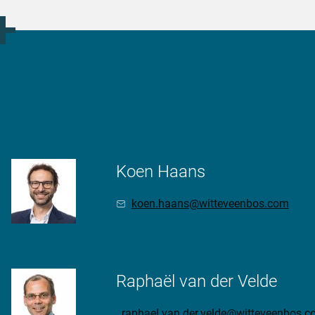
Meer informatie?
Koen Haans
koen.haans@witteveenbos.com
Raphaël van der Velde
raphael.van.der.velde@witteveenbos.