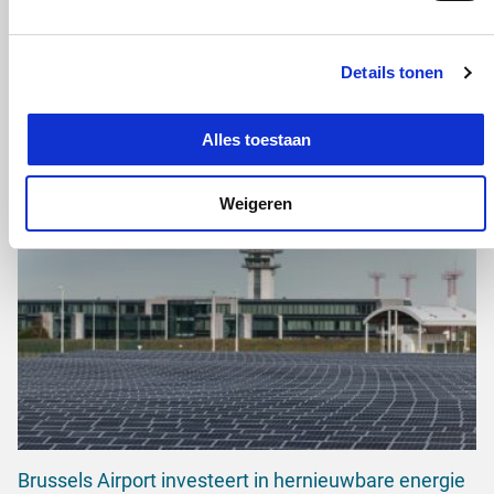
Details tonen
Aansluiting windpark Ten noorden van de
Waddeneilanden op hoogspanningsnet
Alles toestaan
Weigeren
Brussels Airport investeert in hernieuwbare energie