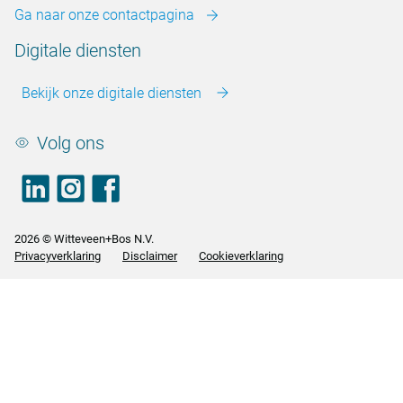
Ga naar onze contactpagina
Digitale diensten
Bekijk onze digitale diensten
Volg ons
LinkedIn
footer.instagram
Facebook
2026 © Witteveen+Bos N.V.
Privacyverklaring
Disclaimer
Cookieverklaring
<>
<>