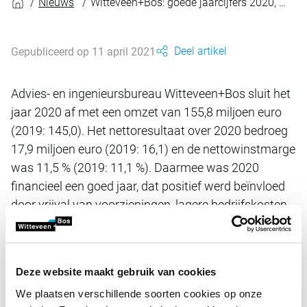
Nieuws
Witteveen+Bos: goede jaarcijfers 2020, blijven anticiperen
Deel artikel
Gepubliceerd op 11 april 2021
Advies- en ingenieursbureau Witteveen+Bos sluit het
jaar 2020 af met een omzet van 155,8 miljoen euro
(2019: 145,0). Het nettoresultaat over 2020 bedroeg
17,9 miljoen euro (2019: 16,1) en de nettowinstmarge
was 11,5 % (2019: 11,1 %). Daarmee was 2020
financieel een goed jaar, dat positief werd beïnvloed
door vrijval van voorzieningen, lagere bedrijfskosten
en de verkoop van ons voormalig hoofdkantoor in
Deventer. De komende periode blijven we anticiperen
op de effecten van de coronapandemie.
Deze website maakt gebruik van cookies
We plaatsen verschillende soorten cookies op onze