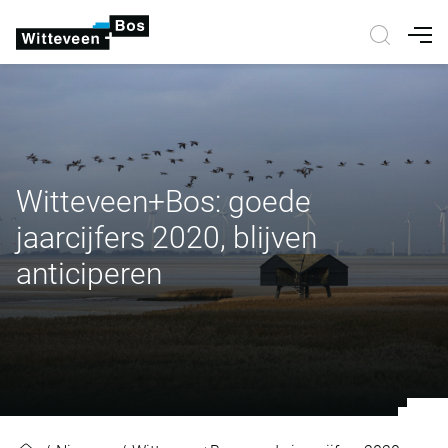
Nav
Witteveen+Bos: goede
jaarcijfers 2020, blijven
anticiperen
Witteveen+Bos: goede jaarcijfers 2