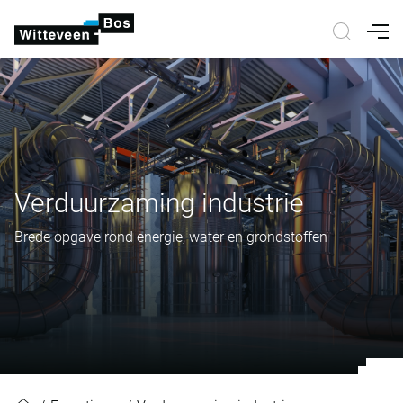
Nav
Verduurzaming industrie
Brede opgave rond energie, water en grondstoffen
Verduurzaming industrie