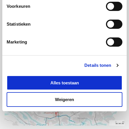
Voorkeuren
Statistieken
Procesoptimalisatie Greenyard Frozen
Marketing
Details tonen
Alles toestaan
Weigeren