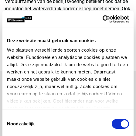
Verduurzamen van de bedrijfsvoering betekent ook dat de
industrie het waterverbruik onder de loep moet nemen. Ook
dit vraagstuk vraagt om een integrale circulaire aanpak.
Een analyse die niet alleen is gericht op beperken van de
waterinname, maar ook kritisch kijkt naar lozingen.
Witteveen+Bos neemt de gehele waterketen van een
Deze website maakt gebruik van cookies
onderneming als uitgangspunt en adviseert vanuit deze
We plaatsen verschillende soorten cookies op onze
totaalanalyse hoe de waterhuishouding zo efficiënt
website. Functionele en analytische cookies plaatsen we
mogelijk is in te richten.
altijd. Deze zijn noodzakelijk om de website goed te laten
werken en het gebruik te kunnen meten. Daarnaast
maakt onze website gebruik van cookies die niet
noodzakelijk zijn, maar wel nuttig. Zoals cookies om
Gerelateerde projecten
voorkeuren op te slaan en zodat je bijvoorbeeld Vimeo
video’s kan bekijken. Geef hieronder aan voor welke
cookies je toestemming geeft en klik op ‘Selectie
toestaan’. Door op ‘Alles toestaan’ te klikken ga je
Toestemmingsselectie
akkoord met het plaatsen van alle cookies.
Meer over
Noodzakelijk
cookies
.