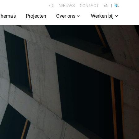
NIEUWS
CONTACT
EN
NL
Thema's
Projecten
Over ons
Werken bij