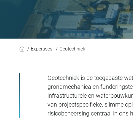
Geotechniek
Expertises
Geotechniek
Geotechniek is de toegepaste we
grondmechanica en funderingstech
infrastructurele en waterbouwkun
van projectspecifieke, slimme op
risicobeheersing centraal in ons