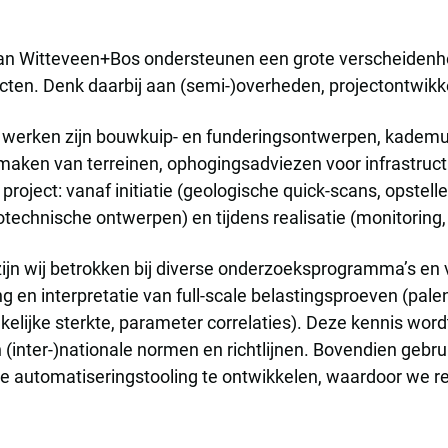
an Witteveen+Bos ondersteunen een grote verscheidenhe
ecten. Denk daarbij aan (semi-)overheden, projectontwik
j werken zijn bouwkuip- en funderingsontwerpen, kademu
maken van terreinen, ophogingsadviezen voor infrastruc
project: vanaf initiatie (geologische quick-scans, opstel
technische ontwerpen) en tijdens realisatie (monitoring, 
zijn wij betrokken bij diverse onderzoeksprogramma’s e
ng en interpretatie van full-scale belastingsproeven (pal
lijke sterkte, parameter correlaties). Deze kennis wordt
(inter-)nationale normen en richtlijnen. Bovendien gebr
automatiseringstooling te ontwikkelen, waardoor we rep