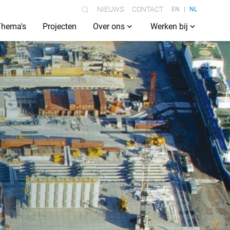
NIEUWS
CONTACT
EN
NL
Thema's
Projecten
Over ons
Werken bij