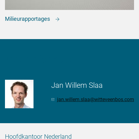
Milieurapportages
Meer informatie
Jan Willem Slaa
jan.willem.slaa@witteveenbos.com
Hoofdkantoor Nederland