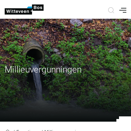
Nav
Millieuvergunningen
Millieuvergunningen