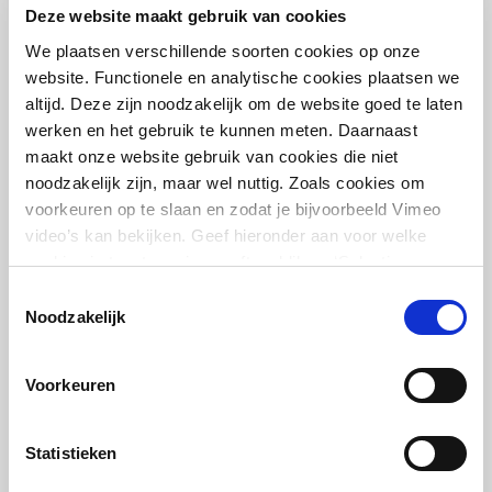
Deze website maakt gebruik van cookies
We plaatsen verschillende soorten cookies op onze
website. Functionele en analytische cookies plaatsen we
Nieuwe chemische fabriek Air Products
altijd. Deze zijn noodzakelijk om de website goed te laten
werken en het gebruik te kunnen meten. Daarnaast
maakt onze website gebruik van cookies die niet
noodzakelijk zijn, maar wel nuttig. Zoals cookies om
voorkeuren op te slaan en zodat je bijvoorbeeld Vimeo
video’s kan bekijken. Geef hieronder aan voor welke
cookies je toestemming geeft en klik op ‘Selectie
toestaan’. Door op ‘Alles toestaan’ te klikken ga je
Toestemmingsselectie
akkoord met het plaatsen van alle cookies.
Meer over
Noodzakelijk
cookies
.
Voorkeuren
Multidisciplinair pionieren bij eerste snellaadplein
Statistieken
voor e-trucks