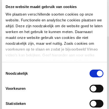
Deze website maakt gebruik van cookies
We plaatsen verschillende soorten cookies op onze
website. Functionele en analytische cookies plaatsen we
altijd. Deze zijn noodzakelijk om de website goed te laten
werken en het gebruik te kunnen meten. Daarnaast
maakt onze website gebruik van cookies die niet
noodzakelijk zijn, maar wel nuttig. Zoals cookies om
voorkeuren op te slaan en zodat je bijvoorbeeld Vimeo
Waarom Assets Prestatie
video’s kan bekijken. Geef hieronder aan voor welke
cookies je toestemming geeft en klik op ‘Selectie
Meetsysteem?
toestaan’. Door op ‘Alles toestaan’ te klikken ga je
Toestemmingsselectie
akkoord met het plaatsen van alle cookies.
Meer over
Noodzakelijk
cookies
.
Voorkeuren
Overzicht
Statistieken
In één oogopslag performance en afwijkingen van jouw asset