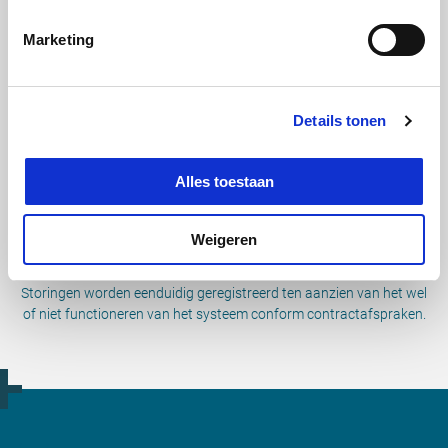
gevisualiseerd.
Marketing
Snel inzicht
Details tonen
Met slechts één druk op de knop inzicht in het type storingen en
storingsduur per project.
Alles toestaan
Weigeren
Objectieve vastlegging prestaties
Storingen worden eenduidig geregistreerd ten aanzien van het wel
of niet functioneren van het systeem conform contractafspraken.