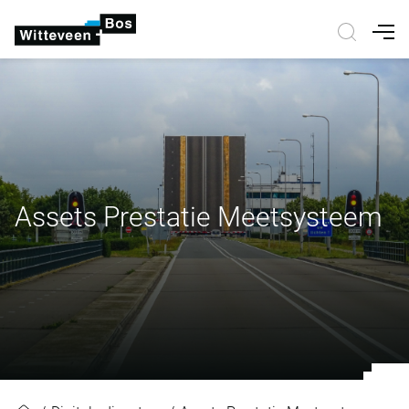
Nav
Assets Prestatie Meetsysteem
Assets Prestatie Meetsysteem