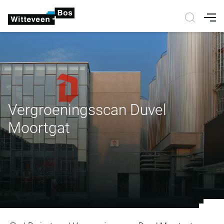
Nav
Vergroeningsscan Duvel
Moortgat
Vergroeningsscan Duvel Moortgat