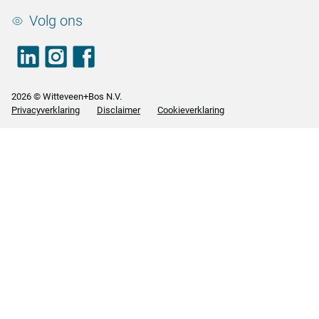
Volg ons
LinkedIn
footer.instagram
Facebook
2026 © Witteveen+Bos N.V.
Privacyverklaring
Disclaimer
Cookieverklaring
<>
<>