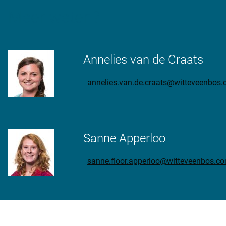
Meer weten?
Annelies van de Craats
annelies.van.de.craats@witteveenbos
Sanne Apperloo
sanne.floor.apperloo@witteveenbos.c