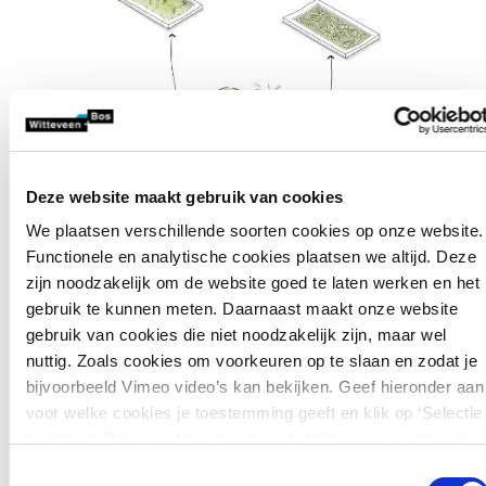
Deze website maakt gebruik van cookies
We plaatsen verschillende soorten cookies op onze website.
Functionele en analytische cookies plaatsen we altijd. Deze
zijn noodzakelijk om de website goed te laten werken en het
gebruik te kunnen meten. Daarnaast maakt onze website
gebruik van cookies die niet noodzakelijk zijn, maar wel
nuttig. Zoals cookies om voorkeuren op te slaan en zodat je
bijvoorbeeld Vimeo video’s kan bekijken. Geef hieronder aan
voor welke cookies je toestemming geeft en klik op ‘Selectie
toestaan’. Door op ‘Alles toestaan’ te klikken ga je akkoord
Bestaande wijken versus
met het plaatsen van alle cookies.
Meer over cookies
.
Toestemmingsselectie