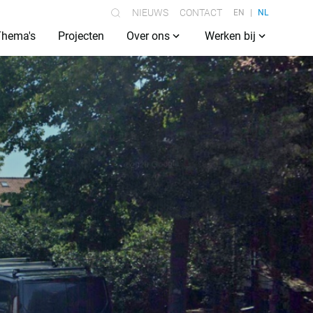
NIEUWS
CONTACT
EN
NL
Thema's
Projecten
Over ons
Werken bij