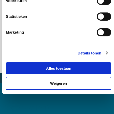
Voorkeuren
De HarmonisatieTool combineert de kracht van slimme digitalisatie
met de kennis, kunde en ervaring van onze specialisten. Zo is de
kwaliteit van het omgevingsplan gewaarborgd.
Statistieken
Marketing
Maakt organisatie effectiever
Door de HarmonisatieTool wordt de interne organisatie minder
Details tonen
belast. Zo kunnen tijdens het samenstellen van het omgevingsplan
de dagelijkse werkzaamheden door blijven gaan.
Alles toestaan
Weigeren
Meer weten?