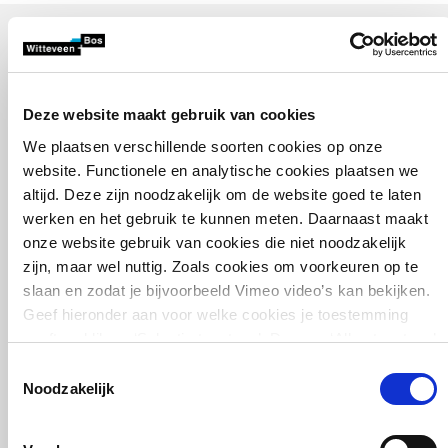
Voordelen van de
HarmonisatieTool
Deze website maakt gebruik van cookies
We plaatsen verschillende soorten cookies op onze
website. Functionele en analytische cookies plaatsen we
altijd. Deze zijn noodzakelijk om de website goed te laten
werken en het gebruik te kunnen meten. Daarnaast maakt
onze website gebruik van cookies die niet noodzakelijk
Grip op het proces
zijn, maar wel nuttig. Zoals cookies om voorkeuren op te
slaan en zodat je bijvoorbeeld Vimeo video’s kan bekijken.
De tool is ontwikkeld om grote aantallen beleidsregels te ontsluiten,
Geef hieronder aan voor welke cookies je toestemming
te vergelijken en te structureren. Zo ontstaat grip op een complex
geeft en klik op ‘Selectie toestaan’. Door op ‘Alles toestaan’
proces, waarbij fouten en vertraging worden voorkomen.
te klikken ga je akkoord met het plaatsen van alle cookies.
Toestemmingsselectie
Meer over cookies
.
Noodzakelijk
Kwalitatief omgevingsplan