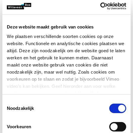
Utrecht een uitgelezen plek voor ontmoetingen met
onze samenwerkingspartners, opdrachtgevers en
elkaar.
Deze website maakt gebruik van cookies
We plaatsen verschillende soorten cookies op onze
Gerelateerde artikelen
website. Functionele en analytische cookies plaatsen we
altijd. Deze zijn noodzakelijk om de website goed te laten
werken en het gebruik te kunnen meten. Daarnaast
maakt onze website gebruik van cookies die niet
noodzakelijk zijn, maar wel nuttig. Zoals cookies om
voorkeuren op te slaan en zodat je bijvoorbeeld Vimeo
Backoffice
video’s kan bekijken. Geef hieronder aan voor welke
Techniek
Nieuw kantoor
K
voor Ring
cookies je toestemming geeft en klik op ‘Selectie
Witteveen+Bos
i
Utrecht
toestaan’. Door op ‘Alles toestaan’ te klikken ga je
Toestemmingsselectie
Utrecht
H
akkoord met het plaatsen van alle cookies.
Meer over
Noodzakelijk
Mijlpaal Ring Utrecht:
stimuleert
W
aanbestedingsdossier
cookies
.
samenwerking
v
doorstaat KAd toets
Voorkeuren