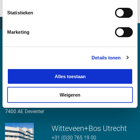
Statistieken
Marketing
Kantoor Utrecht
Details tonen
Daalsesingel 51c
Alles toestaan
3511 SW Utrecht
Weigeren
Postadres:
Postbus 233
7400 AE Deventer
Witteveen+Bos Utrecht
+31 (0)30 765 19 00