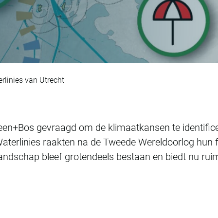
e Hollandse Waterli
rlinies van Utrecht
veen+Bos gevraagd om de klimaatkansen te identifice
aterlinies raakten na de Tweede Wereldoorlog hun fu
andschap bleef grotendeels bestaan en biedt nu ruimt