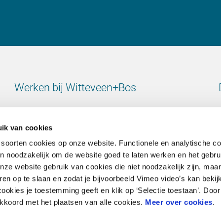
Werken bij Witteveen+Bos
Bekijk alle vacatures
ik van cookies
 soorten cookies op onze website. Functionele en analytische c
ijn noodzakelijk om de website goed te laten werken en het gebru
e website gebruik van cookies die niet noodzakelijk zijn, maar 
Contact
en op te slaan en zodat je bijvoorbeeld Vimeo video’s kan bekij
ookies je toestemming geeft en klik op ‘Selectie toestaan’. Door 
Ga naar onze contactpagina
 akkoord met het plaatsen van alle cookies.
Meer over cookies
.