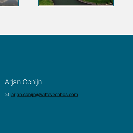
Arjan Conijn
arjan.conijn@witteveenbos.com