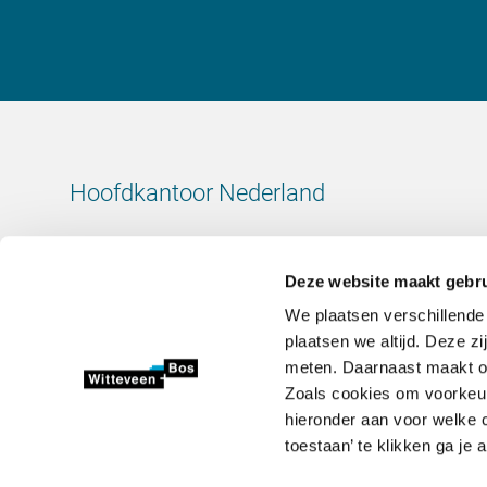
Hoofdkantoor Nederland
Leeuwenbrug 8
7411 TJ Deventer
Deze website maakt gebru
Nederland
We plaatsen verschillende
KvK-nummer: 38020751
plaatsen we altijd. Deze z
BTW-nummer: 800288920
meten. Daarnaast maakt onz
Zoals cookies om voorkeur
+31 (0)570 69 79 11
hieronder aan voor welke c
info@witteveenbos.com
toestaan’ te klikken ga je