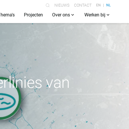
NIEUWS
CONTACT
EN
NL
Thema's
Projecten
Over ons
Werken bij
rlinies van