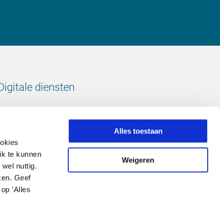
Digitale diensten
Bekijk onze digitale diensten
Alles toestaan
ookies
ik te kunnen
Weigeren
wel nuttig.
Volg ons
ken. Geef
op ‘Alles
LinkedIn
footer.instagram
Facebook