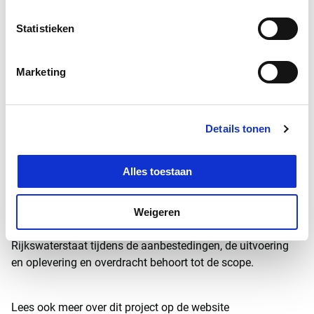
en met de oplevering van het project in 2026.
Statistieken
Na een aanbestedingsprocedure is de opdracht gegund
Marketing
aan Witteveen+Bos, mede door een negatieve fictieve
inschrijfsom. Witteveen+Bos betaalde zichzelf dus terug.
Een uitzonderlijk resultaat daar de behaalde totale
kwaliteitswaarde hoger lag dan de inschrijfsom. In de
Details tonen
praktijk bevat de opdracht voor Witteveen+Bos alle
benodigde technische advisering gedurende de resterende
Alles toestaan
looptijd van het project, waaronder technische adviezen,
het opstellen van vraagspecificaties, het adviseren over te
verleggen kabels en leidingen, het opzetten en beheren van
Weigeren
de BIM-dataroom. Ook het ondersteunen van
Rijkswaterstaat tijdens de aanbestedingen, de uitvoering
en oplevering en overdracht behoort tot de scope.
Lees ook meer over dit project op de website