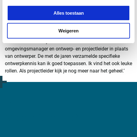
ingenieurswerk raakt op een of andere manier aan water.
Bovendien zijn er veel ontwerpopgaven voor onder andere
Alles toestaan
de KRW, de Kaderrichtlijn Water, die als doel heeft om de
kwaliteit van oppervlakte- en grondwater in Europa te
Weigeren
verbeteren voor 2027. Water is een actueel thema. Zelf
werk ik de laatste tijd steeds vaker in de rollen
omgevingsmanager en ontwerp- en projectleider in plaats
van ontwerper. De met de jaren verzamelde specifieke
ontwerpkennis kan ik goed toepassen. Ik vind het ook leuke
rollen. Als projectleider kijk je nog meer naar het geheel.’
Meer informatie?