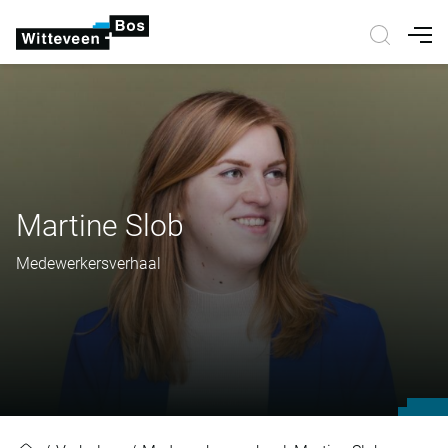
Nav
Martine Slob
Medewerkersverhaal
Martine Slob