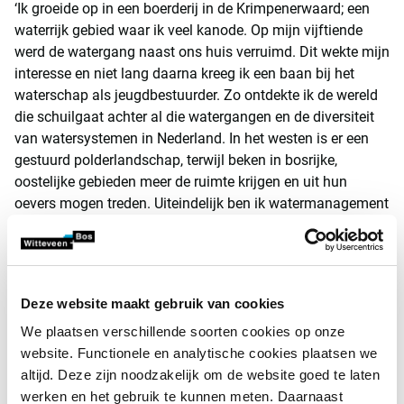
‘Ik groeide op in een boerderij in de Krimpenerwaard; een
waterrijk gebied waar ik veel kanode. Op mijn vijftiende
werd de watergang naast ons huis verruimd. Dit wekte mijn
interesse en niet lang daarna kreeg ik een baan bij het
waterschap als jeugdbestuurder. Zo ontdekte ik de wereld
die schuilgaat achter al die watergangen en de diversiteit
van watersystemen in Nederland. In het westen is er een
gestuurd polderlandschap, terwijl beken in bosrijke,
oostelijke gebieden meer de ruimte krijgen en uit hun
oevers mogen treden. Uiteindelijk ben ik watermanagement
gaan studeren aan de Hogeschool Rotterdam. Ik bleek het
technische aspect en de diversiteit van watermanagement
in verschillende gebieden het leukst te vinden. Daarom
belandde ik bij Witteveen+Bos.’
Deze website maakt gebruik van cookies
Prosperpolder Zuid
We plaatsen verschillende soorten cookies op onze
website. Functionele en analytische cookies plaatsen we
‘Bij een technisch ontwerp voor een beekverlegging – om
altijd. Deze zijn noodzakelijk om de website goed te laten
een voorbeeld te geven – komt heel wat kijken. De
werken en het gebruik te kunnen meten. Daarnaast