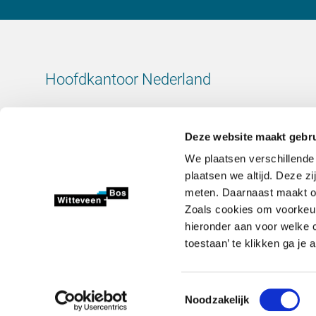
Hoofdkantoor Nederland
Leeuwenbrug 8
7411 TJ Deventer
Deze website maakt gebru
Nederland
We plaatsen verschillende
KvK-nummer: 38020751
plaatsen we altijd. Deze z
BTW-nummer: 800288920
meten. Daarnaast maakt onz
Zoals cookies om voorkeur
+31 (0)570 69 79 11
hieronder aan voor welke c
info@witteveenbos.com
toestaan’ te klikken ga je
Toestemmingsselectie
Noodzakelijk
2026 © Witteveen+Bos N.V.
Privacyverklaring
Disclaimer