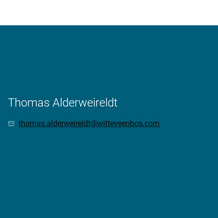
Thomas Alderweireldt
thomas.alderweireldt@witteveenbos.com