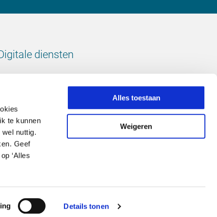
Digitale diensten
Bekijk onze digitale diensten
Alles toestaan
ookies
ik te kunnen
Weigeren
wel nuttig.
Volg ons
ken. Geef
op ‘Alles
LinkedIn
footer.instagram
Facebook
ing
Details tonen