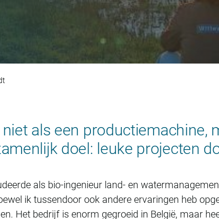
omas Alderweireldt
dt
 niet als een productiemachine, 
enlijk doel: leuke projecten doe
tudeerde als bio-ingenieur land- en watermanagement
Hoewel ik tussendoor ook andere ervaringen heb opg
n. Het bedrijf is enorm gegroeid in België, maar hee