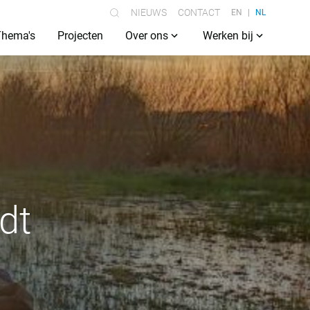
NIEUWS
CONTACT
EN
NL
Thema's
Projecten
Over ons
Werken bij
dt