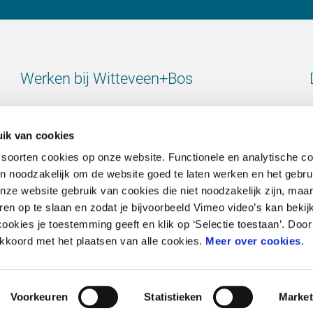
Werken bij Witteveen+Bos
Bekijk alle vacatures
ik van cookies
 soorten cookies op onze website. Functionele en analytische c
ijn noodzakelijk om de website goed te laten werken en het gebru
e website gebruik van cookies die niet noodzakelijk zijn, maar 
Contact
en op te slaan en zodat je bijvoorbeeld Vimeo video’s kan bekij
ookies je toestemming geeft en klik op ‘Selectie toestaan’. Door 
Ga naar onze contactpagina
 akkoord met het plaatsen van alle cookies.
Meer over cookies
.
Voorkeuren
Statistieken
Market
Cookieverklaring