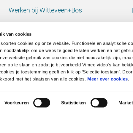
Werken bij Witteveen+Bos
Bekijk alle vacatures
ik van cookies
 soorten cookies op onze website. Functionele en analytische c
ijn noodzakelijk om de website goed te laten werken en het gebru
e website gebruik van cookies die niet noodzakelijk zijn, maar 
Contact
en op te slaan en zodat je bijvoorbeeld Vimeo video’s kan bekij
ookies je toestemming geeft en klik op ‘Selectie toestaan’. Door 
Ga naar onze contactpagina
 akkoord met het plaatsen van alle cookies.
Meer over cookies
.
Voorkeuren
Statistieken
Market
Cookieverklaring