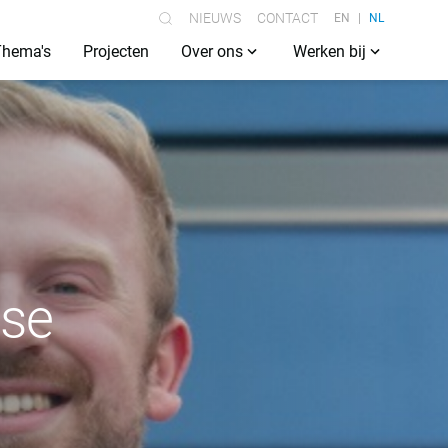
NIEUWS
CONTACT
EN
NL
Thema's
Projecten
Over ons
Werken bij
jse