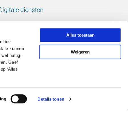
Digitale diensten
Bekijk onze digitale diensten
Alles toestaan
ookies
ik te kunnen
Weigeren
wel nuttig.
Volg ons
ken. Geef
op ‘Alles
LinkedIn
footer.instagram
Facebook
ing
Details tonen