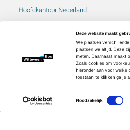
Hoofdkantoor Nederland
Leeuwenbrug 8
7411 TJ Deventer
Deze website maakt gebru
Nederland
We plaatsen verschillende
KvK-nummer: 38020751
plaatsen we altijd. Deze z
BTW-nummer: 800288920
meten. Daarnaast maakt onz
Zoals cookies om voorkeur
+31 (0)570 69 79 11
hieronder aan voor welke c
info@witteveenbos.com
toestaan’ te klikken ga je
Toestemmingsselectie
Noodzakelijk
2026 © Witteveen+Bos N.V.
Privacyverklaring
Disclaimer