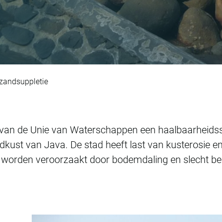
n Pekalongan met za
 zandsuppletie
 van de Unie van Waterschappen een haalbaarheidss
dkust van Java. De stad heeft last van kusterosie 
e worden veroorzaakt door bodemdaling en slecht be