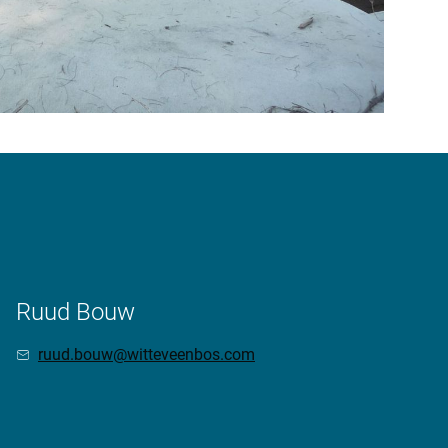
Ruud Bouw
ruud.bouw@witteveenbos.com