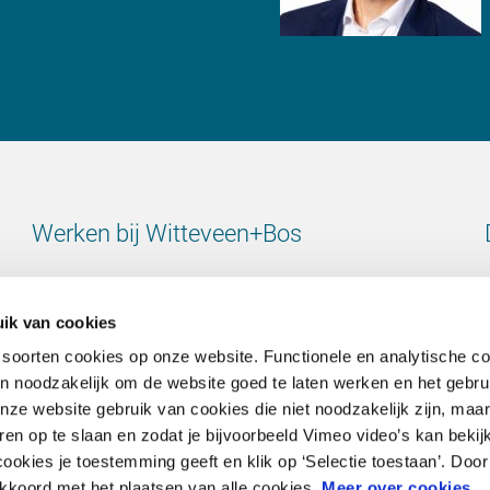
Werken bij Witteveen+Bos
Bekijk alle vacatures
ik van cookies
 soorten cookies op onze website. Functionele en analytische c
ijn noodzakelijk om de website goed te laten werken en het gebru
e website gebruik van cookies die niet noodzakelijk zijn, maar 
Contact
en op te slaan en zodat je bijvoorbeeld Vimeo video’s kan bekij
ookies je toestemming geeft en klik op ‘Selectie toestaan’. Door 
Ga naar onze contactpagina
 akkoord met het plaatsen van alle cookies.
Meer over cookies
.