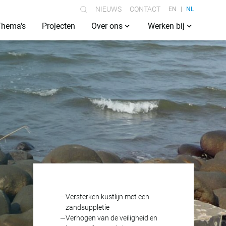
NIEUWS
CONTACT
EN
NL
Thema's
Projecten
Over ons
Werken bij
Versterken kustlijn met een
zandsuppletie
Verhogen van de veiligheid en