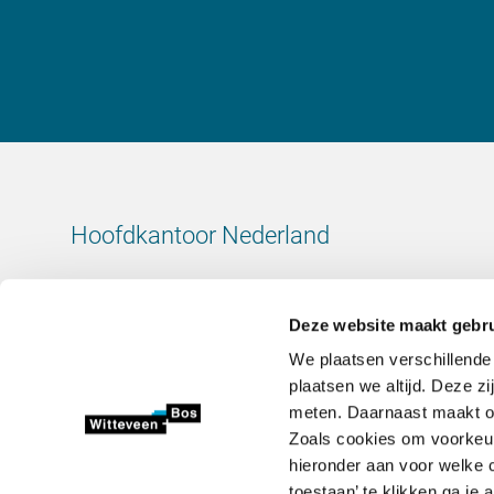
Hoofdkantoor Nederland
Leeuwenbrug 8
7411 TJ Deventer
Deze website maakt gebru
Nederland
We plaatsen verschillende
KvK-nummer: 38020751
plaatsen we altijd. Deze z
BTW-nummer: 800288920
meten. Daarnaast maakt onz
Zoals cookies om voorkeur
+31 (0)570 69 79 11
hieronder aan voor welke c
info@witteveenbos.com
toestaan’ te klikken ga je