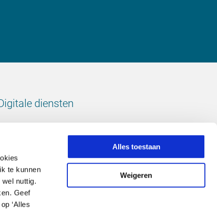
Digitale diensten
Bekijk onze digitale diensten
Alles toestaan
ookies
ik te kunnen
Weigeren
wel nuttig.
Volg ons
ken. Geef
op ‘Alles
LinkedIn
footer.instagram
Facebook