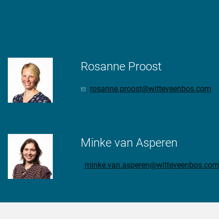
Meer informatie
Rosanne Proost
rosanne.proost@witteveenbos.com
Minke van Asperen
minke.van.asperen@witteveenbos.com