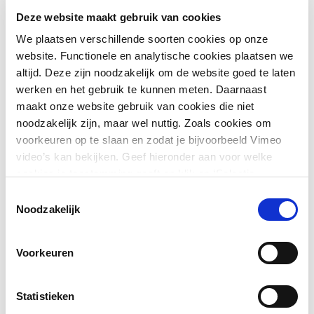
Deze website maakt gebruik van cookies
We plaatsen verschillende soorten cookies op onze
website. Functionele en analytische cookies plaatsen we
altijd. Deze zijn noodzakelijk om de website goed te laten
werken en het gebruik te kunnen meten. Daarnaast
maakt onze website gebruik van cookies die niet
noodzakelijk zijn, maar wel nuttig. Zoals cookies om
voorkeuren op te slaan en zodat je bijvoorbeeld Vimeo
video’s kan bekijken. Geef hieronder aan voor welke
Natuurwaarden en wens van
cookies je toestemming geeft en klik op ‘Selectie
toestaan’. Door op ‘Alles toestaan’ te klikken ga je
mens
Toestemmingsselectie
akkoord met het plaatsen van alle cookies.
Meer over
Noodzakelijk
cookies
.
Herstel van natuurwaarden, waterkwaliteits- en
kwantiteitsoplossingen en terugdringen van de
Voorkeuren
stikstofdepositie wordt gecombineerd met het inpassen
van de wensen van de mens: versterken van
landschapsbeleving, mogelijkheid tot recreatie en
Statistieken
toekomstbestendige landbouw.