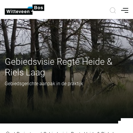
Nav
Gebiedsvisie Regte Heide &
Riels Laag
Gebiedsgerichte aanpak in de praktijk
Gebiedsvisie Regte Heide & Riels