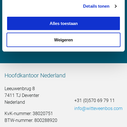
Meer informatie?
Details tonen
Alles toestaan
Anke Springer-Rouwette
Weigeren
anke.springer@witteveenbos.com
Hoofdkantoor Nederland
Leeuwenbrug 8
7411 TJ Deventer
+31 (0)570 69 79 11
Nederland
info@witteveenbos.com
KvK-nummer: 38020751
BTW-nummer: 800288920