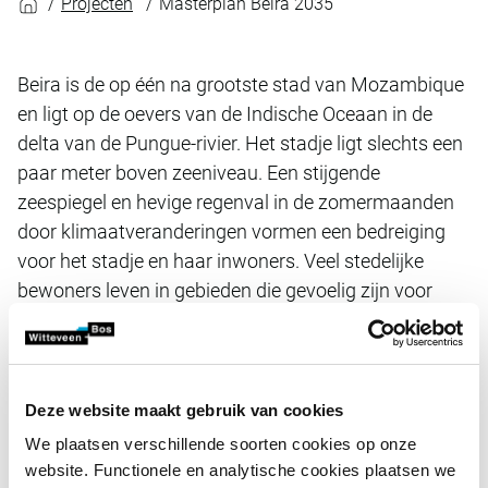
Projecten
Masterplan Beira 2035
Beira is de op één na grootste stad van Mozambique
en ligt op de oevers van de Indische Oceaan in de
delta van de Pungue-rivier. Het stadje ligt slechts een
paar meter boven zeeniveau. Een stijgende
zeespiegel en hevige regenval in de zomermaanden
door klimaatveranderingen vormen een bedreiging
voor het stadje en haar inwoners. Veel stedelijke
bewoners leven in gebieden die gevoelig zijn voor
overstromingen en ontberen een goede
basisinfrastructuur.
Deze website maakt gebruik van cookies
Stijgende vraag naar land en
We plaatsen verschillende soorten cookies op onze
infrastructuur
website. Functionele en analytische cookies plaatsen we