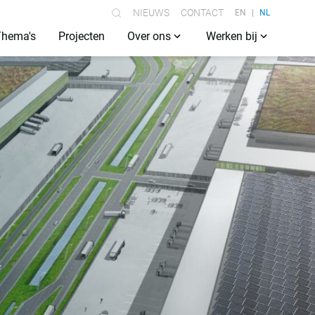
NIEUWS
CONTACT
EN
NL
Thema's
Projecten
Over ons
Werken bij