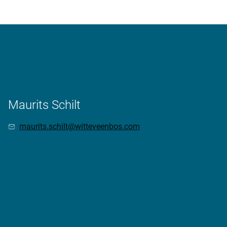
Maurits Schilt
maurits.schilt@witteveenbos.com