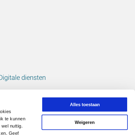
Digitale diensten
Bekijk onze digitale diensten
Alles toestaan
ookies
ik te kunnen
Weigeren
wel nuttig.
Volg ons
ken. Geef