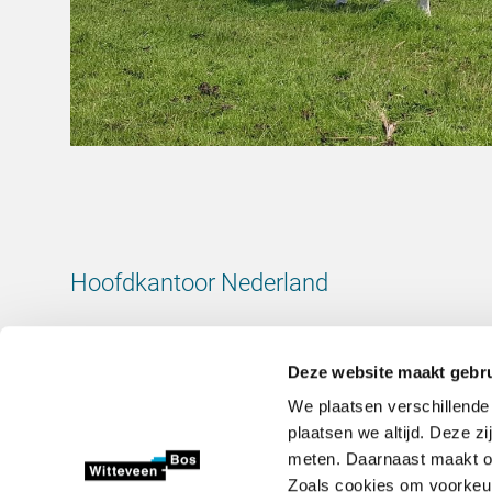
Hoofdkantoor Nederland
Leeuwenbrug 8
7411 TJ Deventer
Deze website maakt gebru
Nederland
We plaatsen verschillende
KvK-nummer: 38020751
plaatsen we altijd. Deze z
BTW-nummer: 800288920
meten. Daarnaast maakt onz
Zoals cookies om voorkeur