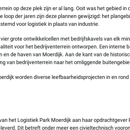
errein op deze plek zijn er al lang. Ooit was het gebied 
 de loop der jaren zijn deze plannen gewijzigd: het plangeb
temd voor logistiek in plaats van industrie.
 vier grote ontwikkelcellen met bedrijfskavels van elk m
teit voor het bedrijventerrein ontworpen. Een interne b
ein en de haven van Moerdijk. Aan de kant van de histori
ng van bedrijventerrein naar het omliggende buitengebie
oerdijk worden diverse leefbaarheidsprojecten in en ron
van het Logistiek Park Moerdijk aan haar opdrachtgever 
everd. Dit betreft onder meer een civieltechnisch vooron