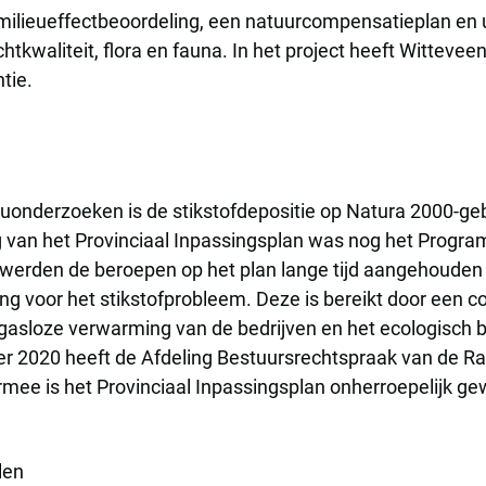
 milieueffectbeoordeling, een natuurcompensatieplan en 
htkwaliteit, flora en fauna. In het project heeft Witte
tie.
euonderzoeken is de stikstofdepositie op Natura 2000-ge
g van het Provinciaal Inpassingsplan was nog het Progra
 werden de beroepen op het plan lange tijd aangehouden
g voor het stikstofprobleem. Deze is bereikt door een c
gasloze verwarming van de bedrijven en het ecologisch b
 2020 heeft de Afdeling Bestuursrechtspraak van de Raa
rmee is het Provinciaal Inpassingsplan onherroepelijk ge
len