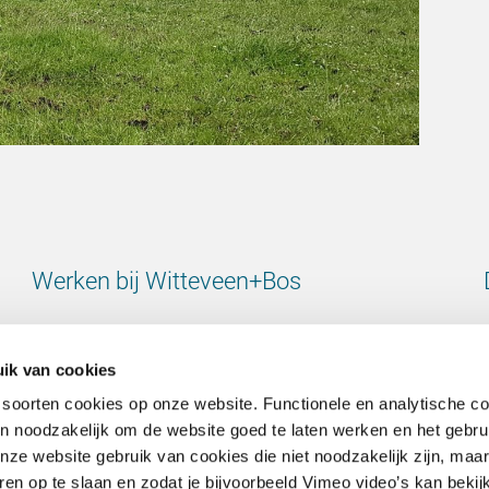
Werken bij Witteveen+Bos
Bekijk alle vacatures
ik van cookies
 soorten cookies op onze website. Functionele en analytische c
ijn noodzakelijk om de website goed te laten werken en het gebru
e website gebruik van cookies die niet noodzakelijk zijn, maar 
Contact
en op te slaan en zodat je bijvoorbeeld Vimeo video’s kan bekij