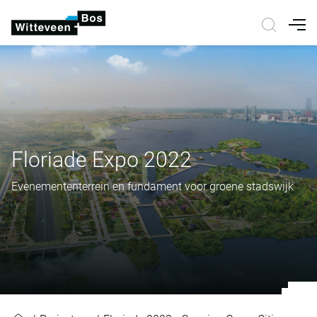
Nav
Floriade Expo 2022
Evenemententerrein en fundament voor groene stadswijk
Floriade Expo 2022