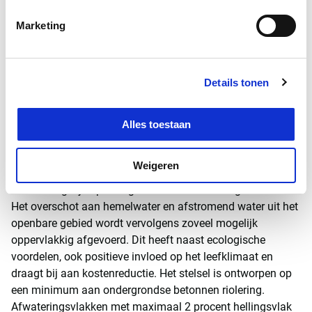
aanstaande wijk zijn hiermee voorzieningen geïntegreerd
die normaal zijn voorbehouden aan openbare ruimtes als
Marketing
stadscentrums, trein- en busstations of stationspleinen.
Om de rolstoelvriendelijkheid te waarborgen, worden
hoogteverschillen overbrugd met een hellingshoek van
Details tonen
maximaal 2 %. Dankzij dit ‘vals plat’ kunnen
rolstoelgebruikers zich met minimale inspanning vrij
verplaatsen.
Alles toestaan
Grip op water: circulaire waterhuishouding
Weigeren
De waterhuishouding is zo ingericht dat het hemelwater
zoveel mogelijk op de eigen kavels wordt vastgehouden.
Het overschot aan hemelwater en afstromend water uit het
openbare gebied wordt vervolgens zoveel mogelijk
oppervlakkig afgevoerd. Dit heeft naast ecologische
voordelen, ook positieve invloed op het leefklimaat en
draagt bij aan kostenreductie. Het stelsel is ontworpen op
een minimum aan ondergrondse betonnen riolering.
Afwateringsvlakken met maximaal 2 procent hellingsvlak