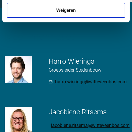
Weigeren
Meer informatie?
Harro Wieringa
Groepsleider Stedenbouw
harro.wieringa@witteveenbos.com
Jacobiene Ritsema
jacobiene.ritsema@witteveenbos.com