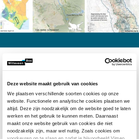
Schaalvergroting via gebied-
en landschapsvisie
Om Africa Wood Grow (AWG) te helpen de impact te
Deze website maakt gebruik van cookies
vergroten, is door Witteveen+Bos en H+N+S een
We plaatsen verschillende soorten cookies op onze
visiedocument opgesteld. Binnen Witteveen+Bos is dit
website. Functionele en analytische cookies plaatsen we
vanuit de MVO-gedachte onbezoldigd opgepakt door het
altijd. Deze zijn noodzakelijk om de website goed te laten
expertiseteam Landschapsarchitectuur, Stedenbouw en
werken en het gebruik te kunnen meten. Daarnaast
Architectuur.
maakt onze website gebruik van cookies die niet
noodzakelijk zijn, maar wel nuttig. Zoals cookies om
De basis wordt gevormd door een gebied- en
voorkeuren op te slaan en zodat je bijvoorbeeld Vimeo