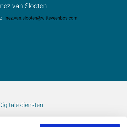
Inez van Slooten
inez.van.slooten@witteveenbos.com
Digitale diensten
Bekijk onze digitale diensten