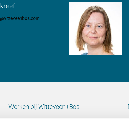
kreef
ef@witteveenbos.com
Werken bij Witteveen+Bos
Bekijk alle vacatures