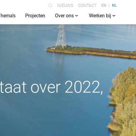
NIEUWS
CONTACT
EN
NL
Thema's
Projecten
Over ons
Werken bij
taat over 2022,