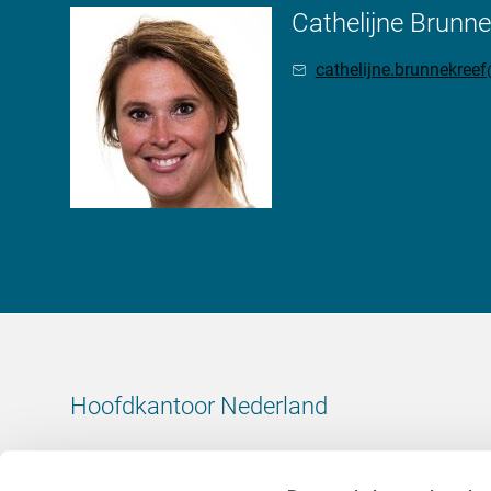
Cathelijne Brunne
cathelijne.brunnekre
Hoofdkantoor Nederland
Leeuwenbrug 8
7411 TJ Deventer