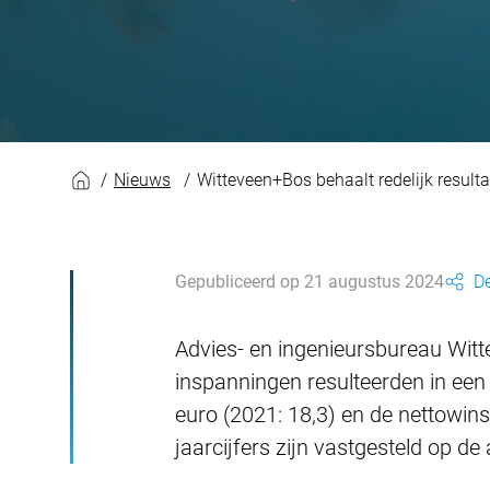
Witteveen+Bos behaa
Nieuws
Witteveen+Bos behaalt redelijk resulta
Gepubliceerd op 21 augustus 2024
De
Advies- en ingenieursbureau Witt
inspanningen resulteerden in een
euro (2021: 18,3) en de nettowin
jaarcijfers zijn vastgesteld op 