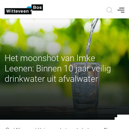
Nav
Het moonshot van Imke
Leenen: Binnen 10 jaar veilig
drinkwater uit afvalwater
Het moonshot van Imke Leenen: Bin