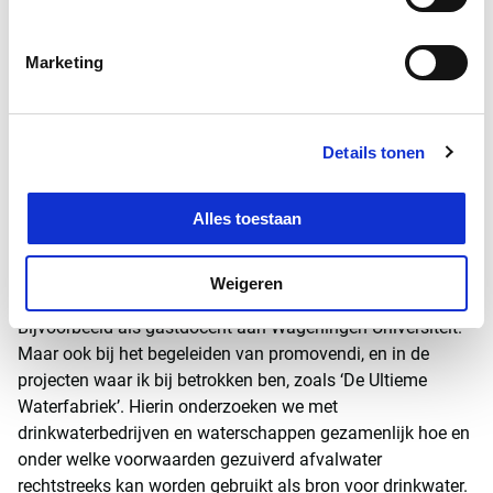
hoge concentraties, waar je acute klachten van krijgt. Denk
aan ziekte van Weil of een explosie van
Marketing
maagdarmklachten na recreëren nabij een riooloverstort.'
Welke bijdrage kun je daar
Details tonen
als onderzoeker en adviseur
aan leveren?
Alles toestaan
'Doen wat ik mijn hele leven al met veel enthousiasme doe:
kennis en inzichten die ik hierover heb opgedaan,
Weigeren
overbrengen en onder de aandacht brengen van anderen.
Bijvoorbeeld als gastdocent aan Wageningen Universiteit.
Maar ook bij het begeleiden van promovendi, en in de
projecten waar ik bij betrokken ben, zoals ‘De Ultieme
Waterfabriek’. Hierin onderzoeken we met
drinkwaterbedrijven en waterschappen gezamenlijk hoe en
onder welke voorwaarden gezuiverd afvalwater
rechtstreeks kan worden gebruikt als bron voor drinkwater.