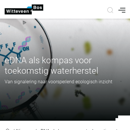
Nav
eDNA als kompas voor
toekomstig waterherstel
Van signalering naar voorspellend ecologisch inzicht
eDNA als kompas voor toekomstig