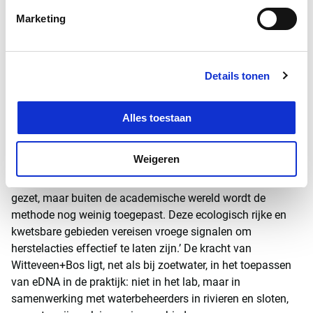
nadruk vooral op zoet water, maar de urgentie in zoute
gebieden is minstens zo groot. Denk aan overbevissing,
Marketing
verzuring, temperatuurstijging, plastic afval, olie- en
chemische vervuiling en lozingen van landbouwafvoer.
Juist in die dynamische gebieden kunnen vroege
Details tonen
ecologische signalen het verschil maken tussen behoud en
achteruitgang. Maar alleen meten is niet genoeg: die
Alles toestaan
signalen moeten worden vertaald naar concrete acties.
‘Zoutwatermonitoring met eDNA is veelbelovend, maar nog
Weigeren
beperkt in grootschalige toepassing,’ zegt Frederike. ‘In
wetenschappelijk onderzoek zijn al belangrijke stappen
gezet, maar buiten de academische wereld wordt de
methode nog weinig toegepast. Deze ecologisch rijke en
kwetsbare gebieden vereisen vroege signalen om
herstelacties effectief te laten zijn.’ De kracht van
Witteveen+Bos ligt, net als bij zoetwater, in het toepassen
van eDNA in de praktijk: niet in het lab, maar in
samenwerking met waterbeheerders in rivieren en sloten,