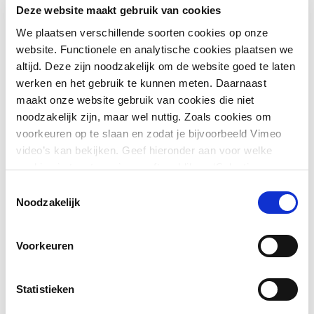
Deze website maakt gebruik van cookies
We plaatsen verschillende soorten cookies op onze
website. Functionele en analytische cookies plaatsen we
altijd. Deze zijn noodzakelijk om de website goed te laten
werken en het gebruik te kunnen meten. Daarnaast
maakt onze website gebruik van cookies die niet
noodzakelijk zijn, maar wel nuttig. Zoals cookies om
voorkeuren op te slaan en zodat je bijvoorbeeld Vimeo
video’s kan bekijken. Geef hieronder aan voor welke
cookies je toestemming geeft en klik op ‘Selectie
toestaan’. Door op ‘Alles toestaan’ te klikken ga je
Toestemmingsselectie
akkoord met het plaatsen van alle cookies.
Meer over
Noodzakelijk
De volgende stap: zoutwater
cookies
.
aanpakken
Voorkeuren
Een van de speerpunten in het vervolg is het verbreden van
de methode naar zoutwatersystemen: kustgebieden,
Statistieken
estuaria en delen van de Noordzee. Tot nu toe lag de