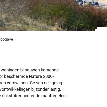
n Haag met ambitie
wopgave
e woningen bijbouwen komende
door beschermde Natura 2000-
ren verdwijnen. Gezien de ligging
ontwikkelingen bijzonder lastig.
e stikstofreducerende maatregelen