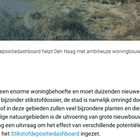
dashboard helpt De
depositiedashboard helpt Den Haag met ambitieuze woningbou
een enorme woningbehoefte en moet duizenden nieuw
ijzonder stikstofdossier, de stad is namelijk omringd 
of in deze gebieden zullen veel bijzondere planten en die
lige natuurgebieden is de uitvoering van grote nieuwbouw
en uitvraag om het effect van verschillende potentiël
s het
Stikstofdepositiedashboard
ingezet.