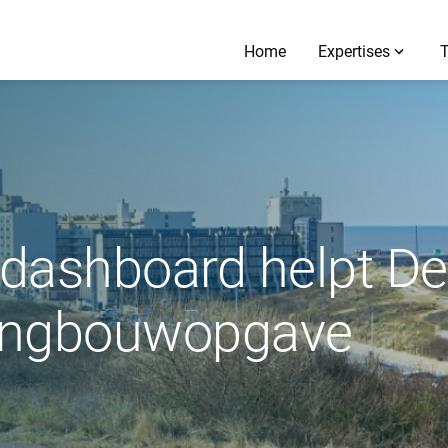
Home
Expertises
iedashboard helpt 
ingbouwopgave