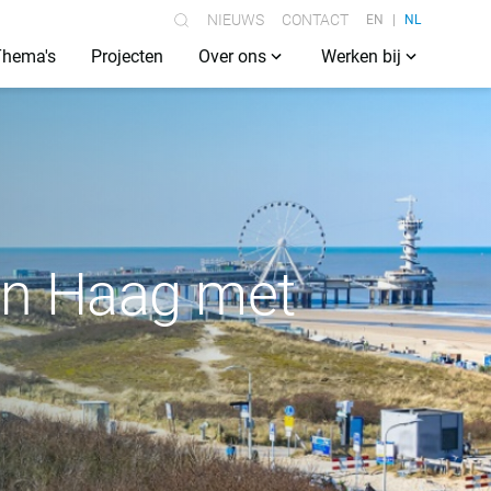
NIEUWS
CONTACT
EN
NL
Thema's
Projecten
Over ons
Werken bij
Den Haag met