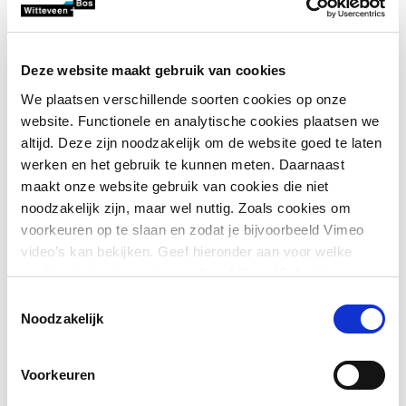
salaris passend bij je rol, kennis en ervaring
prettige informele werksfeer en betrokken
collega’s
Deze website maakt gebruik van cookies
diverse trainingen voor persoonlijke en
We plaatsen verschillende soorten cookies op onze
website. Functionele en analytische cookies plaatsen we
professionele ontwikkeling via onze
altijd. Deze zijn noodzakelijk om de website goed te laten
PLUSschool
werken en het gebruik te kunnen meten. Daarnaast
je krijgt de ruimte om zelf te kiezen aan welke
maakt onze website gebruik van cookies die niet
noodzakelijk zijn, maar wel nuttig. Zoals cookies om
projecten je werkt, waardoor je je kunt richten
voorkeuren op te slaan en zodat je bijvoorbeeld Vimeo
op onderwerpen die bij je passen en waar je
video’s kan bekijken. Geef hieronder aan voor welke
energie van krijgt
cookies je toestemming geeft en klik op ‘Selectie
toestaan’. Door op ‘Alles toestaan’ te klikken ga je
Toestemmingsselectie
akkoord met het plaatsen van alle cookies.
Meer over
Aan deze projecten werkt
Noodzakelijk
cookies
.
je team
Voorkeuren
Je team werkt aan projecten rond energietransitie,