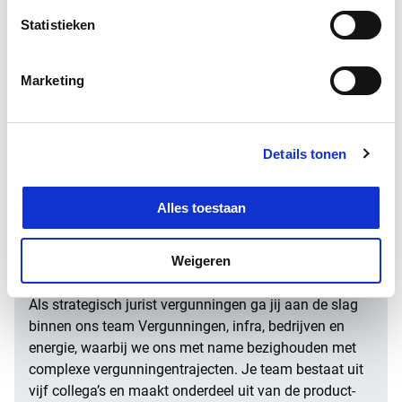
infrastructuur, industrie en natuurbescherming. Je
Statistieken
draagt bij aan bijvoorbeeld duurzame energie,
stikstofvraagstukken en waterkwaliteit. Voorbeelden
van projecten waar je team zoal aan werkt:
Marketing
uitbreiding LNG-terminal
oprichting afvalverwerkingsbedrijf
aanleg CO2-infrastructuur
Details tonen
diverse hoogspanningsverbindingen
herinrichting provinciale weg
Alles toestaan
Weigeren
Je team
Als strategisch jurist vergunningen ga jij aan de slag
binnen ons team Vergunningen, infra, bedrijven en
energie, waarbij we ons met name bezighouden met
complexe vergunningentrajecten. Je team bestaat uit
vijf collega’s en maakt onderdeel uit van de product-