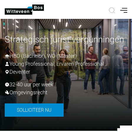
Nav
Strategisch jurist vergunningen
HBO (Bachelor), WO (Master)
Young Professional, Ervaren Professional
Deventer
32-40 uur per week
Omgevingsrecht
SOLLICITEER NU