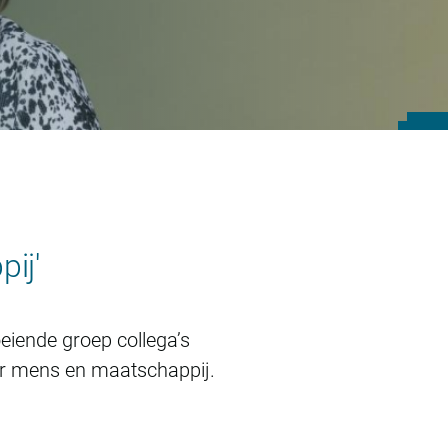
ij'
iende groep collega’s
or mens en maatschappij.