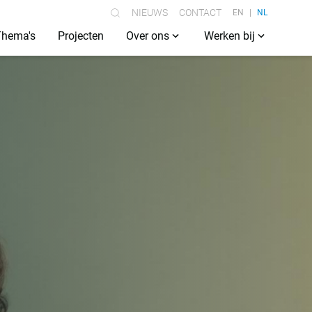
NIEUWS
CONTACT
EN
NL
Thema's
Projecten
Over ons
Werken bij