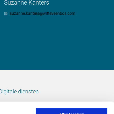
Suzanne Kanters
suzanne.kanters@witteveenbos.com
Digitale diensten
Bekijk onze digitale diensten