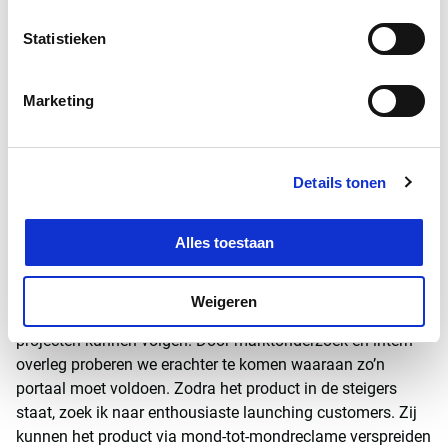
Hiervoor heb ik met mijn afstudeerproject het
onderzoeksbewijs geleverd. We zijn inmiddels een
Statistieken
productfabriek in een grote projectorganisatie. We hebben
zowel interne als externe klanten. Hoewel het voor
Marketing
opdrachtgevers van Witteveen+Bos nog wennen is dat we
ook producten bedenken en maken.’
Klantenportaal
Details tonen
‘Bij de ontwikkeling van digitale producten werken we
Alles toestaan
nauw samen met onze collega’s. We bedenken immers
oplossingen voor hun uitdagingen. Een voorbeeld is het
Klantenportaal; een online omgeving waarin
Weigeren
opdrachtgevers van Witteveen+Bos de voortgang van
projecten kunnen volgen. Door marktonderzoek en intern
overleg proberen we erachter te komen waaraan zo’n
portaal moet voldoen. Zodra het product in de steigers
staat, zoek ik naar enthousiaste launching customers. Zij
kunnen het product via mond-tot-mondreclame verspreiden