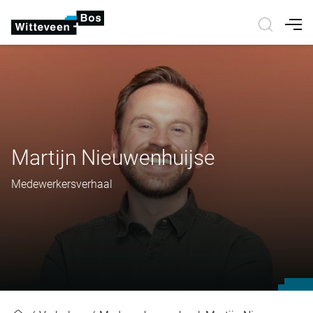
Nav
Martijn Nieuwenhuijse
Medewerkersverhaal
Martijn Nieuwenhuijse