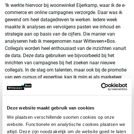
‘Ik werkte hiervoor bij woonwinkel Eijerkamp, waar ik de e-
commerce en online campagnes verzorgde. Daar was ik
gewend om heel datagedreven te werken. Iedere week
maakte ik analyses en vervolgens pasten we inhoud en
strategie aan op basis van de cijfers. Die manier van
analyseren heb ik meegenomen naar Witteveen+Bos.
Collega's worden heel enthousiast van de inzichten vanuit
de data. Deze data gebruiken we bijvoorbeeld bij het
inrichten van campagnes bij het zoeken naar nieuwe
collega’s. In de slag om talenten, maar ook bij de promotie
van een cursus of expertise, kan ik mijn ei als marketeer
helemaal kwijt.’
Content op maat
Deze website maakt gebruik van cookies
‘De website is heel belangrijk voor Witteveen+Bos. Meer
We plaatsen verschillende soorten cookies op onze
dan 50 procent van onze websitebezoekers is
website. Functionele en analytische cookies plaatsen we
werkzoekende. Het doel is uiteraard om hen te laten
altijd. Deze zijn noodzakelijk om de website goed te laten
solliciteren op een functie waar zij blij van worden. Zelf