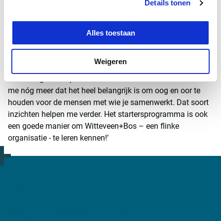
Details tonen
‘Samen met tien andere nieuwe medewerkers volg ik het
starterstraject van Witteveen+Bos, een speciaal
programma voor young professionals. Mijn persoonlijke
Alles toestaan
ontwikkeling staat hierin centraal. We ontwikkelen onze
interpersoonlijke vaardigheden en leren reflecteren op onze
Weigeren
eigen ontwikkeling. Zo ben ik erachter gekomen dat ik mij
heel taakgericht opstel zodra een deadline nadert. Ik besef
me nóg meer dat het heel belangrijk is om oog en oor te
houden voor de mensen met wie je samenwerkt. Dat soort
inzichten helpen me verder. Het startersprogramma is ook
een goede manier om Witteveen+Bos – een flinke
organisatie - te leren kennen!’
Meer informatie?