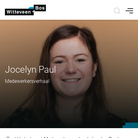
Nav
Jocelyn Paul
Medewerkersverhaal
Jocelyn Paul