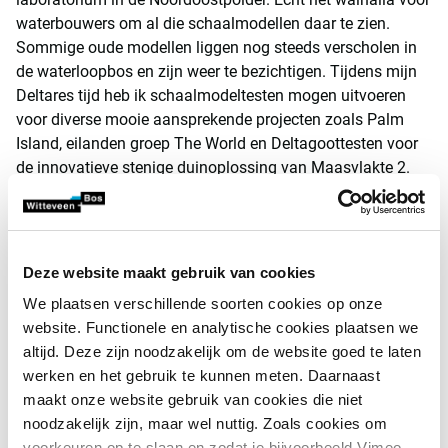
waterbouwers om al die schaalmodellen daar te zien.
Sommige oude modellen liggen nog steeds verscholen in
de waterloopbos en zijn weer te bezichtigen. Tijdens mijn
Deltares tijd heb ik schaalmodeltesten mogen uitvoeren
voor diverse mooie aansprekende projecten zoals Palm
Island, eilanden groep The World en Deltagoottesten voor
de innovatieve stenige duinoplossing van Maasvlakte 2.
Na acht jaar besloot ik de overstap te maken naar
Witteveen+Bos. Ik ben dus een zij-instromer zoals dat zo
mooi heet. De keuze voor Witteveen+Bos vloeide voort uit
Deze website maakt gebruik van cookies
de inhoudelijke kennis en betrokkenheid van mensen van
Witteveen+Bos, waarmee ik mijn Deltares-tijd heb mogen
We plaatsen verschillende soorten cookies op onze
samenwerken aan projecten.
website. Functionele en analytische cookies plaatsen we
altijd. Deze zijn noodzakelijk om de website goed te laten
Binnen Witteveen+Bos heb ik in projecten vaak de rol van
werken en het gebruik te kunnen meten. Daarnaast
inhoudelijk specialist op het gebied van waterbouwkundig
maakt onze website gebruik van cookies die niet
ontwerp (golfbrekers, bodembeschermingen, dijken). De
noodzakelijk zijn, maar wel nuttig. Zoals cookies om
laatste zeven jaren is het project Afsluitdijk één van mijn
voorkeuren op te slaan en zodat je bijvoorbeeld Vimeo