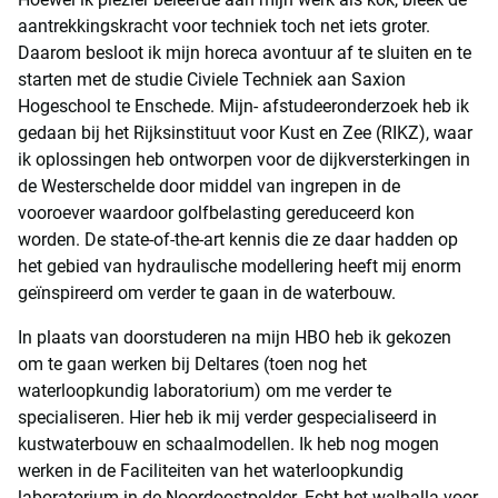
aantrekkingskracht voor techniek toch net iets groter.
Daarom besloot ik mijn horeca avontuur af te sluiten en te
starten met de studie Civiele Techniek aan Saxion
Hogeschool te Enschede. Mijn- afstudeeronderzoek heb ik
gedaan bij het Rijksinstituut voor Kust en Zee (RIKZ), waar
ik oplossingen heb ontworpen voor de dijkversterkingen in
de Westerschelde door middel van ingrepen in de
vooroever waardoor golfbelasting gereduceerd kon
worden. De state-of-the-art kennis die ze daar hadden op
het gebied van hydraulische modellering heeft mij enorm
geïnspireerd om verder te gaan in de waterbouw.
In plaats van doorstuderen na mijn HBO heb ik gekozen
om te gaan werken bij Deltares (toen nog het
waterloopkundig laboratorium) om me verder te
specialiseren. Hier heb ik mij verder gespecialiseerd in
kustwaterbouw en schaalmodellen. Ik heb nog mogen
werken in de Faciliteiten van het waterloopkundig
laboratorium in de Noordoostpolder. Echt het walhalla voor