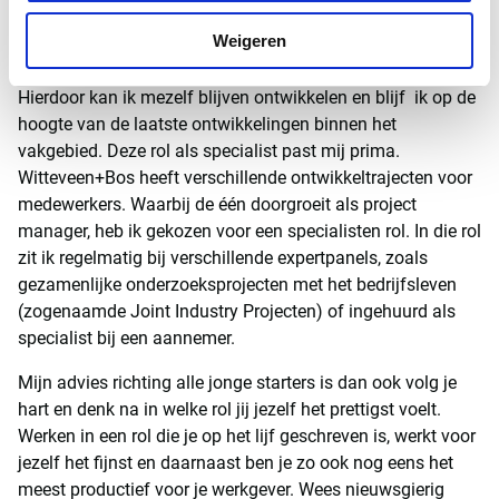
dat ik mijn werk bij Witteveen+Bos kan combineren met
Weigeren
één dag in de week werken aan de TU Delft. Hier geef ik
gastcolleges en begeleid studenten bij hun afstuderen.
Hierdoor kan ik mezelf blijven ontwikkelen en blijf ik op de
hoogte van de laatste ontwikkelingen binnen het
vakgebied. Deze rol als specialist past mij prima.
Witteveen+Bos heeft verschillende ontwikkeltrajecten voor
medewerkers. Waarbij de één doorgroeit als project
manager, heb ik gekozen voor een specialisten rol. In die rol
zit ik regelmatig bij verschillende expertpanels, zoals
gezamenlijke onderzoeksprojecten met het bedrijfsleven
(zogenaamde Joint Industry Projecten) of ingehuurd als
specialist bij een aannemer.
Mijn advies richting alle jonge starters is dan ook volg je
hart en denk na in welke rol jij jezelf het prettigst voelt.
Werken in een rol die je op het lijf geschreven is, werkt voor
jezelf het fijnst en daarnaast ben je zo ook nog eens het
meest productief voor je werkgever. Wees nieuwsgierig