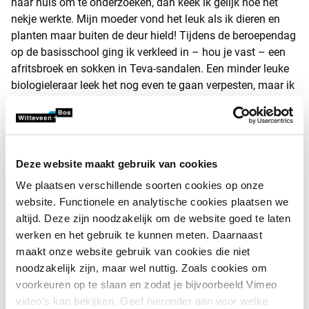
naar huis om te onderzoeken, dan keek ik gelijk hoe het
nekje werkte. Mijn moeder vond het leuk als ik dieren en
planten maar buiten de deur hield! Tijdens de beroependag
op de basisschool ging ik verkleed in – hou je vast – een
afritsbroek en sokken in Teva-sandalen. Een minder leuke
biologieleraar leek het nog even te gaan verpesten, maar ik
ben toch biologie gaan studeren om uiteindelijk ecoloog te
worden. Vogels onderzoeken doe ik niet meer. Ik richt me
inmiddels op het functioneren van ecosystemen.’
Deze website maakt gebruik van cookies
Ontwatering
We plaatsen verschillende soorten cookies op onze
‘In tegenstelling tot bijvoorbeeld landschapsarchitecten bij
website. Functionele en analytische cookies plaatsen we
Witteveen+Bos staat ons werk los van het ingenieursvak.
altijd. Deze zijn noodzakelijk om de website goed te laten
We voeren op zichzelf staande onderzoeksopdrachten uit
werken en het gebruik te kunnen meten. Daarnaast
om in kaart te brengen hoe we de natuur in Nederland
maakt onze website gebruik van cookies die niet
kunnen herstellen. De mens heeft veel verstoord, met name
noodzakelijk zijn, maar wel nuttig. Zoals cookies om
door de ontwatering voor en intensivering van landbouw en
voorkeuren op te slaan en zodat je bijvoorbeeld Vimeo
industrie. Ons vakgebied is in korte tijd enorm actueel
video’s kan bekijken. Geef hieronder aan voor welke