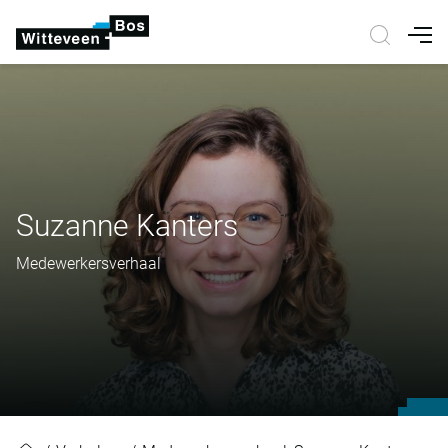
Nav
Suzanne Kanters
Medewerkersverhaal
Suzanne Kanters