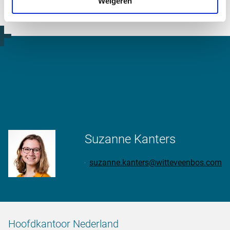
Weigeren
Uiteindelijk zijn wij afhankelijk van onze planeet en haar
hulpbronnen en biodiversiteit.’
Meer informatie?
Suzanne Kanters
suzanne.kanters@witteveenbos.com
Hoofdkantoor Nederland