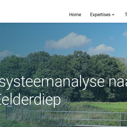
Home
Expertises
 systeemanalyse na
elderdiep