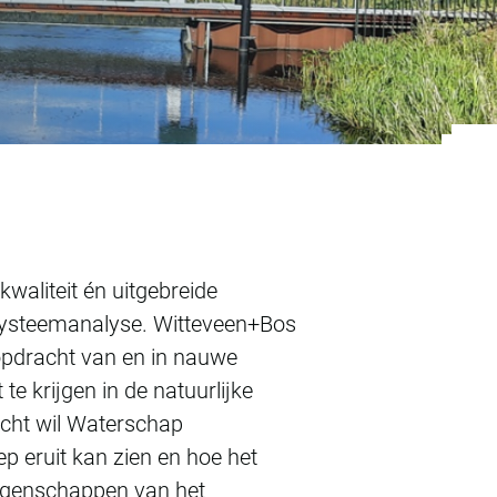
klimaatrobuust Eeld
waliteit én uitgebreide
 systeemanalyse. Witteveen+Bos
opdracht van en in nauwe
e krijgen in de natuurlijke
zicht wil Waterschap
 eruit kan zien en hoe het
eigenschappen van het