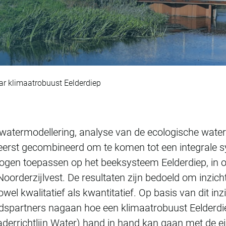
steemanalyse naar 
r klimaatrobuust Eelderdiep
watermodellering, analyse van de ecologische waterk
 eerst gecombineerd om te komen tot een integrale
ogen toepassen op het beeksysteem Eelderdiep, in 
erzijlvest. De resultaten zijn bedoeld om inzicht t
el kwalitatief als kwantitatief. Op basis van dit in
spartners nagaan hoe een klimaatrobuust Eelderdiep
aderrichtlijn Water) hand in hand kan gaan met de 