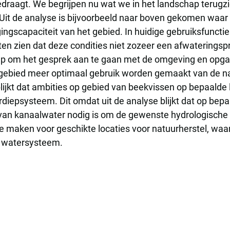
edraagt. We begrijpen nu wat we in het landschap terugz
Uit de analyse is bijvoorbeeld naar boven gekomen waar 
rgingscapaciteit van het gebied. In huidige gebruiksfunc
ten zien dat deze condities niet zozeer een afwateringsp
hap om het gesprek aan te gaan met de omgeving en opgav
gebied meer optimaal gebruik worden gemaakt van de natu
jkt dat ambities op gebied van beekvissen op bepaalde l
diepsysteem. Dit omdat uit de analyse blijkt dat op bepa
t van kanaalwater nodig is om de gewenste hydrologische 
te maken voor geschikte locaties voor natuurherstel, wa
t watersysteem.