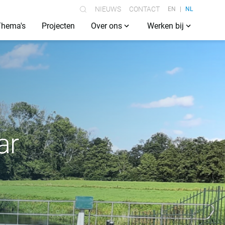
NIEUWS
CONTACT
EN
NL
Thema's
Projecten
Over ons
Werken bij
ar