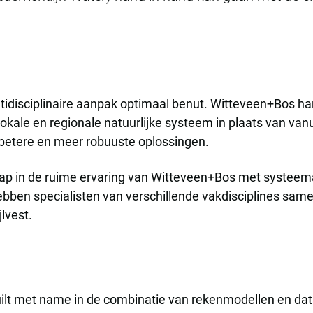
disciplinaire aanpak optimaal benut. Witteveen+Bos hante
kale en regionale natuurlijke systeem in plaats van vanu
t betere en meer robuuste oplossingen.
tap in de ruime ervaring van Witteveen+Bos met systee
ebben specialisten van verschillende vakdisciplines sa
lvest.
ilt met name in de combinatie van rekenmodellen en data