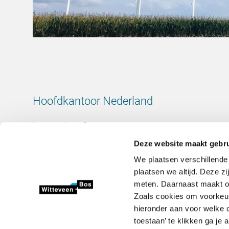
Hoofdkantoor Nederland
Leeuwenbrug 8
7411 TJ Deventer
Deze website maakt gebru
Nederland
We plaatsen verschillende
KvK-nummer: 38020751
plaatsen we altijd. Deze z
BTW-nummer: 800288920
meten. Daarnaast maakt onz
Zoals cookies om voorkeur
+31 (0)570 69 79 11
hieronder aan voor welke c
info@witteveenbos.com
toestaan’ te klikken ga je