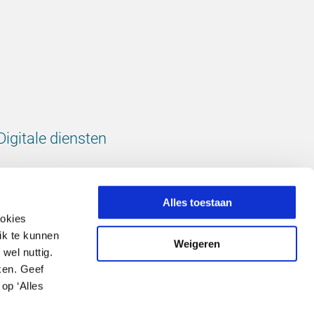
Digitale diensten
Bekijk onze digitale diensten
Alles toestaan
ookies
ik te kunnen
Weigeren
wel nuttig.
Volg ons
ken. Geef
op ‘Alles
LinkedIn
footer.instagram
Facebook