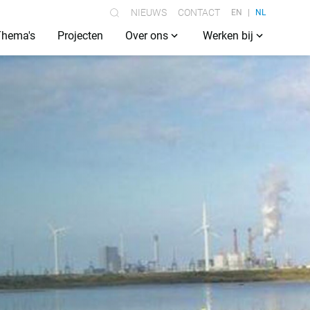
NIEUWS
CONTACT
EN
NL
Thema's
Projecten
Over ons
Werken bij