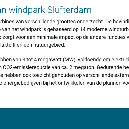
van windpark Slufterdam
dturbines van verschillende groottes onderzocht. De bevi
 van het windpark is gebaseerd op 14 moderne windturbin
 zorgt voor een minimale impact op de andere functies v
lakte II en een natuurgebied.
ebben van 3 tot 4 megawatt (MW), voldoende om elektricit
een CO2-emissiereductie van ca. 2 megaton. Gedurende h
e hebben ook toezicht gehouden op verschillende externe
nergiebedrijven bij het ontwikkelen van de plannen voor