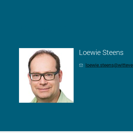
Meer weten?
Loewie Steens
loewie.steens@wittev