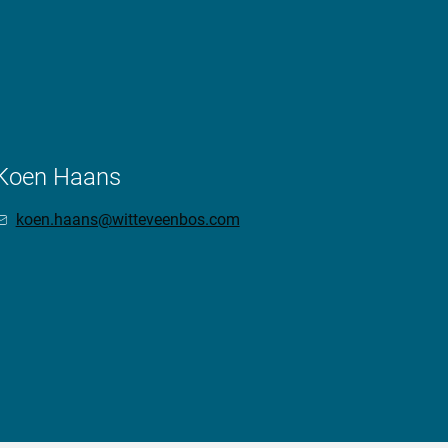
Koen Haans
koen.haans@witteveenbos.com