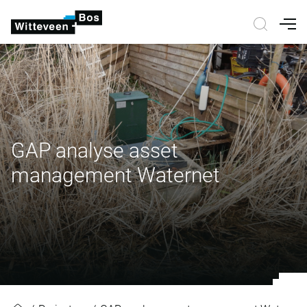
Nav
GAP analyse asset
management Waternet
GAP analyse asset management 