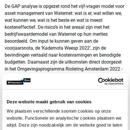
De GAP analyse is opgezet rond het vijf-vragen model voor
asset management van Waternet: wat is er, wat willen we,
wat kunnen we, wat is het beste en wat is meest
kosteneffectief. De risico’s in het areaal zijn met het
bedrijfswaardemodel van Waternet op hun merites
beoordeeld. Om input te kunnen geven aan de
voorjaarsnota, de ‘Kadernota Weesp 2022’, zijn de
bevindingen vertaald naar kostenramingen en benodigde
budgetten. Daarnaast zijn de uitkomsten direct doorgezet
in het Omgevingsprogramma Riolering Amsterdam 2022 -
2017.
In een steekproef is een aantal assets in het veld bezocht
en geïnspecteerd. Deze assets bleken in fysiek goede staat,
de kwaliteit is conform hun leeftijd. Waarmee gesteld is dat
Deze website maakt gebruik van cookies
de wijze van beheer door gemeente Weesp effectief blijkt
We plaatsen verschillende soorten cookies op onze
geweest, bij overdracht zijn geen urgente
website. Functionele en analytische cookies plaatsen we
onderhoudsmaatregelen voorzien. Wel zijn op korte termijn
altijd. Deze zijn noodzakelijk om de website goed te laten
compliance maatregelen nodig om arbeidsveiligheid te