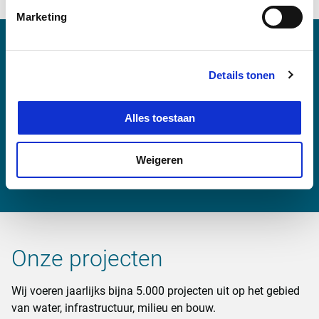
Marketing
Meer weten?
Details tonen
Alles toestaan
Pieter Buffel
pieter.buffel@enissa.com
Weigeren
Onze projecten
Wij voeren jaarlijks bijna 5.000 projecten uit op het gebied
van water, infrastructuur, milieu en bouw.