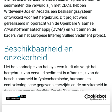
sedimenten die vervuild zijn met CEC’s, hebben
Witteveen+Bos en Arcadis een beslissingssysteem
ontwikkeld voor het hergebruik. Dit project werd
gerealiseerd in opdracht van de Openbare Vlaamse
Afvalstoffenmaatschappij (OVAM) en valt binnen de
kaders van het Europese Interreg Sullied Sediment project.
Beschikbaarheid en
onzekerheid
Het basisprincipe van het systeem luidt als volgt: het
hergebruik van vervuild sediment is afhankelijk van de
beschikbaarheid in fysicochemische, humaan- en
ecotoxicologische gegevens enerzijds en de onzekerheid in
deze gegevens anderzijds. De stoffen worden
onderverdeeld in verschillende categorieën: van categorie
1, waarbij er sprake is van hoge beschikbaarheid van
gegevens en beperkte onzekerheid - wat leidt tot de meeste