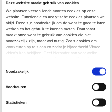
hergebruiksmogelijkheden - tot categorie 4, waarbij lage
Deze website maakt gebruik van cookies
beschikbaarheid en grote onzekerheid leidt tot beperkte
We plaatsen verschillende soorten cookies op onze
hergebruiksmogelijkheden.
website. Functionele en analytische cookies plaatsen we
altijd. Deze zijn noodzakelijk om de website goed te laten
Handvatten voor hergebruik
werken en het gebruik te kunnen meten. Daarnaast
maakt onze website gebruik van cookies die niet
Nadat de mogelijke hergebruiksscenario’s bekend zijn, zal
noodzakelijk zijn, maar wel nuttig. Zoals cookies om
de concentratie van de vervuilende stof uiteindelijk bepalen
voorkeuren op te slaan en zodat je bijvoorbeeld Vimeo
waar en of het sediment daadwerkelijk hergebruikt mag
video’s kan bekijken. Geef hieronder aan voor welke
worden. Bij lage concentraties van de stof in het sediment
cookies je toestemming geeft en klik op ‘Selectie
zal het sediment gemakkelijker hergebruikt worden dan
toestaan’. Door op ‘Alles toestaan’ te klikken ga je
Toestemmingsselectie
wanneer er sprake is van hoge concentraties. Het
akkoord met het plaatsen van alle cookies.
Meer over
Noodzakelijk
werkelijke scenario voor hergebruik hangt dus af van de
cookies
.
beschikbare gegevens én de verontreinigingsconcentratie
in het sediment. Alle details zijn vastgelegd in het
Voorkeuren
beslissingssysteem. Omdat het aantal beschikbare
gegevens steeds toeneemt, kunnen opkomende
Statistieken
verontreinigende stoffen wijzigen van categorie. Daarom is
dit beslissingssysteem continu in ontwikkeling.