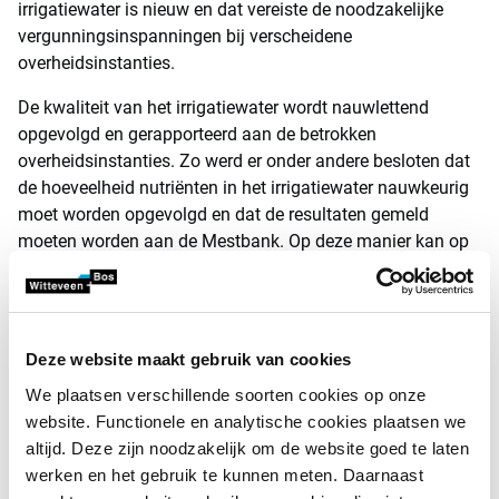
irrigatiewater is nieuw en dat vereiste de noodzakelijke
vergunningsinspanningen bij verscheidene
overheidsinstanties.
De kwaliteit van het irrigatiewater wordt nauwlettend
opgevolgd en gerapporteerd aan de betrokken
overheidsinstanties. Zo werd er onder andere besloten dat
de hoeveelheid nutriënten in het irrigatiewater nauwkeurig
moet worden opgevolgd en dat de resultaten gemeld
moeten worden aan de Mestbank. Op deze manier kan op
basis van het monitoringsprogramma van de kwaliteit van
het irrigatiewater en de registratie van de hoeveelheid
irrigatiewater een precieze verrekening gemaakt worden
van de hoeveelheid nutriënten die moet worden
Deze website maakt gebruik van cookies
opgenomen in de mestbalans van de landbouwbedrijven.
We plaatsen verschillende soorten cookies op onze
Daarnaast werkt Inagro ook een nieuwe strategie uit voor
website. Functionele en analytische cookies plaatsen we
de verdeling van het irrigatiewater die rekening houdt met
altijd. Deze zijn noodzakelijk om de website goed te laten
de specifieke teelt, de klimatologische omstandigheden,
werken en het gebruik te kunnen meten. Daarnaast
het bodemtype et cetera.