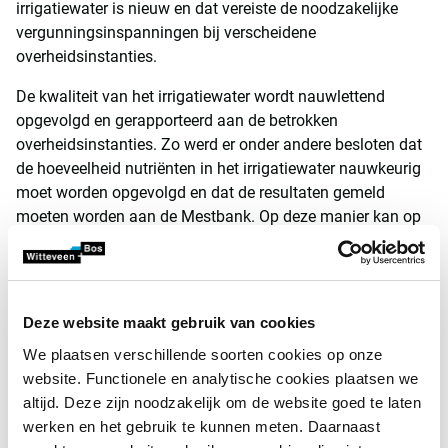
irrigatiewater is nieuw en dat vereiste de noodzakelijke
vergunningsinspanningen bij verscheidene
overheidsinstanties.
De kwaliteit van het irrigatiewater wordt nauwlettend
opgevolgd en gerapporteerd aan de betrokken
overheidsinstanties. Zo werd er onder andere besloten dat
de hoeveelheid nutriënten in het irrigatiewater nauwkeurig
moet worden opgevolgd en dat de resultaten gemeld
moeten worden aan de Mestbank. Op deze manier kan op
basis van het monitoringsprogramma van de kwaliteit van
het irrigatiewater en de registratie van de hoeveelheid
irrigatiewater een precieze verrekening gemaakt worden
van de hoeveelheid nutriënten die moet worden
Deze website maakt gebruik van cookies
opgenomen in de mestbalans van de landbouwbedrijven.
We plaatsen verschillende soorten cookies op onze
Daarnaast werkt Inagro ook een nieuwe strategie uit voor
website. Functionele en analytische cookies plaatsen we
de verdeling van het irrigatiewater die rekening houdt met
altijd. Deze zijn noodzakelijk om de website goed te laten
de specifieke teelt, de klimatologische omstandigheden,
werken en het gebruik te kunnen meten. Daarnaast
het bodemtype et cetera.